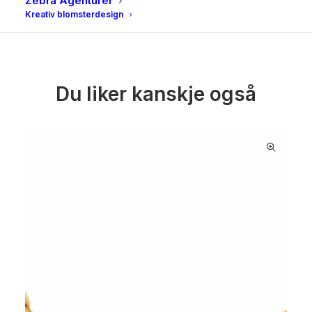
Zebra Agenturer
Kreativ blomsterdesign
Du liker kanskje også