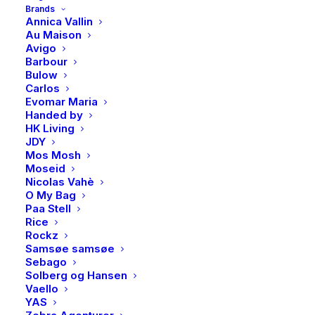
Brands
og 2,8 mm i bredde. Det finnes tilhørende kjede til.
Annica Vallin
Au Maison
Utsolgt
Avigo
Barbour
Bulow
Carlos
Evomar Maria
Produktnummer
4554
Handed by
Kategorier
Accessories
,
Armbånd
HK Living
Brand
PAN Jewelry
JDY
Mos Mosh
Moseid
Nicolas Vahè
O My Bag
Paa Stell
BESKRIVELSE
Rice
Rockz
Samsøe samsøe
Sebago
BESKRIVELSE
Solberg og Hansen
Vaello
Klassisk figaro armbånd i forgylt sølv, i 19 cm lengde
YAS
og 2,8 mm i bredde. Det finnes tilhørende kjede til.