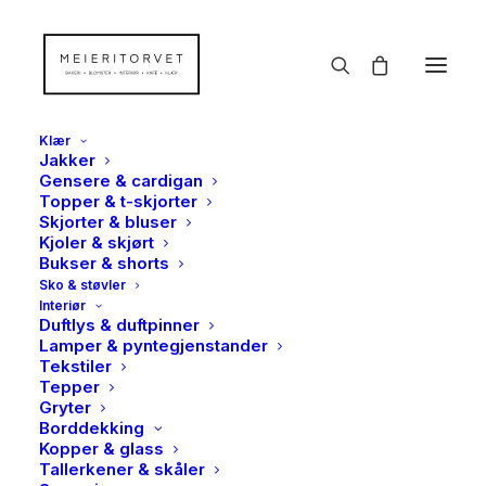
Klær
Jakker
Gensere & cardigan
Topper & t-skjorter
Skjorter & bluser
Kjoler & skjørt
Bukser & shorts
Sko & støvler
Interiør
Duftlys & duftpinner
Lamper & pyntegjenstander
Tekstiler
Tepper
Gryter
Borddekking
Kopper & glass
Tallerkener & skåler