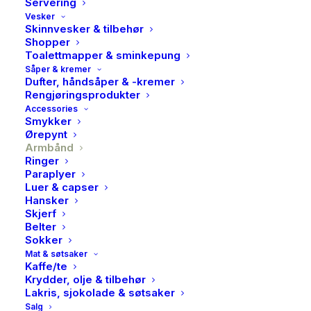
Servering
Vesker
Skinnvesker & tilbehør
Shopper
Toalettmapper & sminkepung
Såper & kremer
Dufter, håndsåper & -kremer
Rengjøringsprodukter
Accessories
Smykker
Ørepynt
Armbånd
Ringer
Paraplyer
Luer & capser
Hansker
PAN, Figaro armbånd i
Skjerf
Belter
forgylt sølv
Sokker
Mat & søtsaker
Kaffe/te
469,00
kr
Krydder, olje & tilbehør
Lakris, sjokolade & søtsaker
Klassisk figaro armbånd i forgylt sølv, i 19 cm lengde
Salg