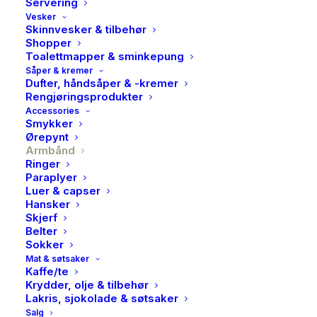
Servering
Vesker
Skinnvesker & tilbehør
Shopper
Toalettmapper & sminkepung
Såper & kremer
Dufter, håndsåper & -kremer
PAN, Oval panser
Rengjøringsprodukter
Accessories
armbånd i forgylt sølv
Smykker
Ørepynt
399,00
kr
Armbånd
Ringer
Paraplyer
Lekkert enkelt armbånd, perfekte gaver til liten og
Luer & capser
Hansker
stor.
Skjerf
Belter
På lager
Sokker
Mat & søtsaker
PAN,
Kaffe/te
LEGG I HANDLEKURV
Krydder, olje & tilbehør
Oval
Lakris, sjokolade & søtsaker
panser
Salg