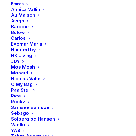
armbånd
Brands
Annica Vallin
i
Produktnummer
4524
Au Maison
forgylt
Kategorier
Accessories
,
Armbånd
Avigo
sølv
Barbour
Brand
PAN Jewelry
Bulow
antall
Carlos
Evomar Maria
Handed by
HK Living
JDY
BESKRIVELSE
Mos Mosh
Moseid
Nicolas Vahè
BESKRIVELSE
O My Bag
Paa Stell
Lekkert enkelt armbånd, perfekte gaver til liten og
Rice
Rockz
stor.
Samsøe samsøe
Sebago
Solberg og Hansen
Vaello
YAS