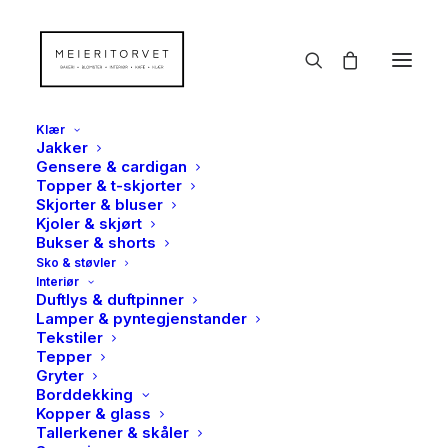
Klær
Jakker
Gensere & cardigan
Topper & t-skjorter
Skjorter & bluser
Kjoler & skjørt
Bukser & shorts
Sko & støvler
Interiør
Duftlys & duftpinner
Lamper & pyntegjenstander
Tekstiler
Tepper
Gryter
Borddekking
Kopper & glass
Tallerkener & skåler