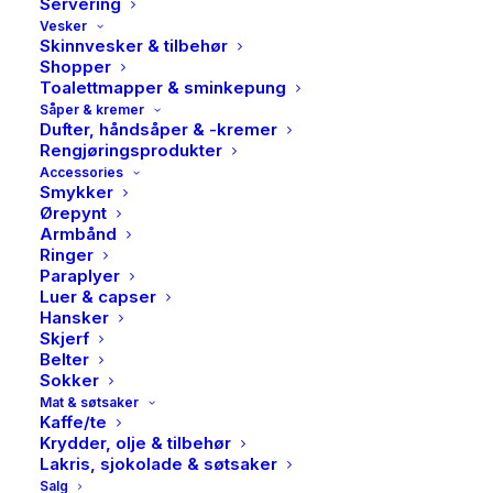
Servering
It seems we can’t find what you’re looking for.
Vesker
Perhaps searching can help.
Skinnvesker & tilbehør
Shopper
Toalettmapper & sminkepung
Såper & kremer
Dufter, håndsåper & -kremer
Rengjøringsprodukter
Accessories
Smykker
Ørepynt
Armbånd
Ringer
Paraplyer
Luer & capser
Hansker
Skjerf
Belter
Sokker
Mat & søtsaker
© 2026 Meieritorvet. All rights reserved
Kaffe/te
Krydder, olje & tilbehør
Lakris, sjokolade & søtsaker
Salg