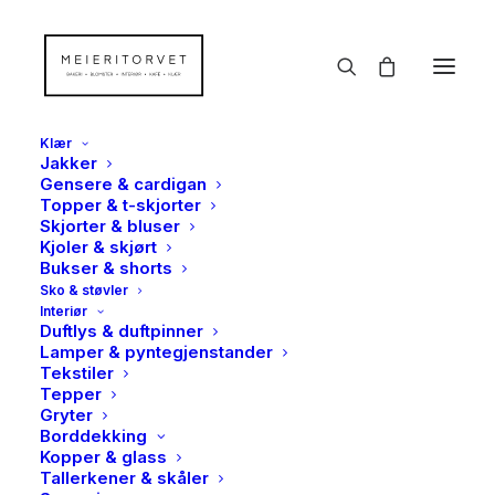
Klær
Jakker
Gensere & cardigan
Topper & t-skjorter
Moseid
Skjorter & bluser
Kjoler & skjørt
Hjem
Moseid
Bukser & shorts
Sko & støvler
Interiør
Duftlys & duftpinner
Lamper & pyntegjenstander
Tekstiler
Tepper
Gryter
Borddekking
Nothing Found
Kopper & glass
Tallerkener & skåler