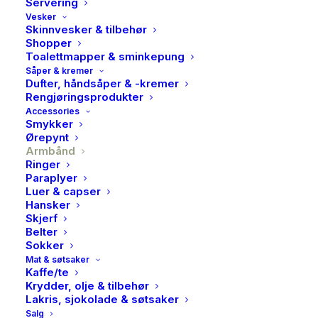
Servering
Vesker
Skinnvesker & tilbehør
Shopper
Toalettmapper & sminkepung
Såper & kremer
Dufter, håndsåper & -kremer
Rengjøringsprodukter
Accessories
Smykker
Ørepynt
Armbånd
Ringer
Paraplyer
Luer & capser
Hansker
Skjerf
PAN, Figaro armbånd i
Belter
Sokker
rhodinert sølv
Mat & søtsaker
Kaffe/te
349,00
kr
Krydder, olje & tilbehør
Lakris, sjokolade & søtsaker
Salg