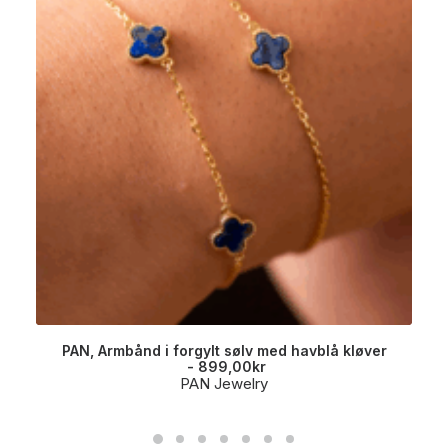
PAN, Armbånd i forgylt sølv med havblå kløver
899,00
kr
PAN Jewelry