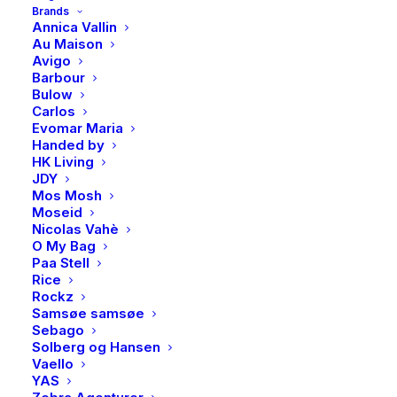
Et klassisk Figaro armbånd i rhodinert sølv med bredde
Brands
Annica Vallin
3,5 mm. Velg mellom 19 eller 21 cm lengde.
Au Maison
Avigo
På lager
Barbour
Bulow
PAN,
Carlos
LEGG I HANDLEKURV
Evomar Maria
Figaro
Handed by
armbånd
HK Living
i
JDY
Mos Mosh
rhodinert
Produktnummer
4555
Moseid
sølv
Kategorier
Accessories
,
Armbånd
Nicolas Vahè
antall
O My Bag
Brand
PAN Jewelry
Paa Stell
Rice
Rockz
Samsøe samsøe
Sebago
Solberg og Hansen
BESKRIVELSE
Vaello
YAS