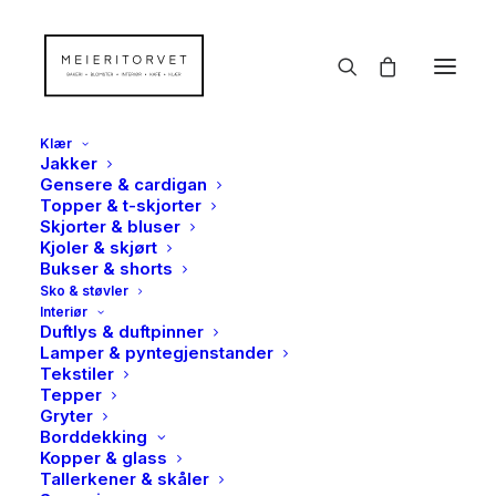
Klær
Jakker
Gensere & cardigan
Topper & t-skjorter
Skjorter & bluser
Kjoler & skjørt
Bukser & shorts
Sko & støvler
Interiør
Duftlys & duftpinner
Lamper & pyntegjenstander
Tekstiler
Tepper
Gryter
Borddekking
Kopper & glass
Tallerkener & skåler