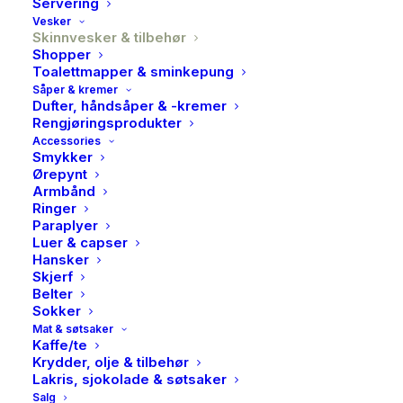
Servering
Vesker
Skinnvesker & tilbehør
Shopper
Toalettmapper & sminkepung
Såper & kremer
Dufter, håndsåper & -kremer
Rengjøringsprodukter
Accessories
Smykker
Ørepynt
Armbånd
Ringer
Paraplyer
O My Bag, Jade Webbing
Luer & capser
Hansker
strap, Black
Skjerf
Belter
549,00
kr
Sokker
Mat & søtsaker
Kaffe/te
Vi går for dristig blått!
Krydder, olje & tilbehør
Lakris, sjokolade & søtsaker
Vår jadefargede webbingstropp er det perfekte
Salg