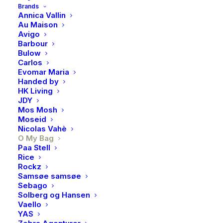
Brands
tilbehøret til enhver O My Bag. Den oppdaterte
Annica Vallin
designen er 4 cm bred – litt smalere enn våre originale
Au Maison
Avigo
webbingstropper – og gir et friskt og stilsikkert uttrykk.
Barbour
Bulow
Passer til alle O My Bag-vesker med avtakbar
Carlos
skulderrem, slik at du enkelt kan variere stilen etter
Evomar Maria
Handed by
humør og anledning.
HK Living
JDY
På lager
Mos Mosh
Moseid
O
Nicolas Vahè
LEGG I HANDLEKURV
O My Bag
My
Paa Stell
Bag,
Rice
Jade
Rockz
Samsøe samsøe
Webbing
Produktnummer
249
Sebago
strap,
Kategorier
Vesker
,
Skinnvesker & tilbehør
Solberg og Hansen
Black
Vaello
Brand
O My Bag
YAS
antall