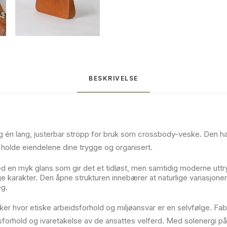
antall
BESKRIVELSE
g én lang, justerbar stropp for bruk som crossbody-veske. Den 
holde eiendelene dine trygge og organisert.
ed en myk glans som gir det et tidløst, men samtidig moderne uttr
ge karakter. Den åpne strukturen innebærer at naturlige variasjone
eg.
ker hvor etiske arbeidsforhold og miljøansvar er en selvfølge. Fabr
sforhold og ivaretakelse av de ansattes velferd. Med solenergi på