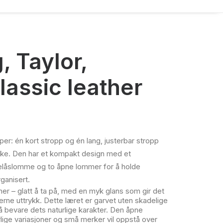
 Taylor,
lassic leather
r: én kort stropp og én lang, justerbar stropp
ke. Den har et kompakt design med et
elåslomme og to åpne lommer for å holde
ganisert.
er – glatt å ta på, med en myk glans som gir det
erne uttrykk. Dette læret er garvet uten skadelige
 å bevare dets naturlige karakter. Den åpne
rlige variasjoner og små merker vil oppstå over