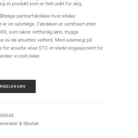
 og et produkt som er helt unikt for deg.
itelige partnerfabrikker hvor etiske
 er en selvfølge. Fabrikken er sertifisert etter
0, som sikrer rettferdig lønn, trygge
se av de ansattes velferd. Med solenergi på
 for ansatte viser STC et sterkt engasjement for
dier vi stolt deler.
HANDLEKURV
999545
nnvesker & tilbehør