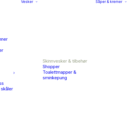
Vesker
Såper & kremer
nner
er
Skinnvesker & tilbehør
Shopper
Toalettmapper &
sminkepung
ss
 skåler