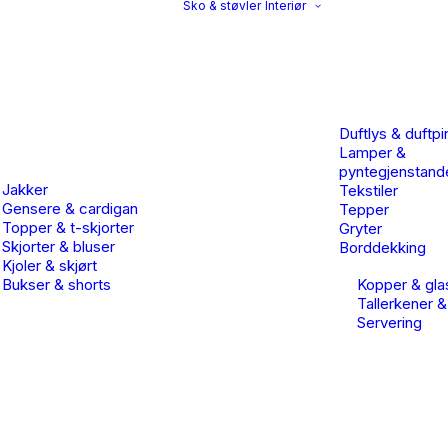
Sko & støvler
Interiør
Duftlys & duftpi
Lamper &
pyntegjenstand
Jakker
Tekstiler
Gensere & cardigan
Tepper
Topper & t-skjorter
Gryter
Skjorter & bluser
Borddekking
Kjoler & skjørt
Bukser & shorts
Kopper & gla
Tallerkener &
Servering