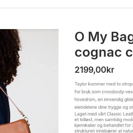
O My Bag,
cognac c
2199,00
kr
Taylor kommer med to stroppe
for bruk som crossbody-ves
hovedrom, en innvendig glid
eiendelene dine trygge og or
Laget med vårt Classic Leath
et tidløst, men samtidig mod
kjemikalier og behandlet for
strukturen innebærer at natu