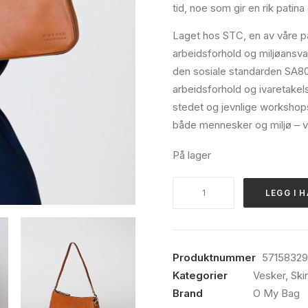
tid, noe som gir en rik patina
Laget hos STC, en av våre pål
arbeidsforhold og miljøansvar
den sosiale standarden SA800
arbeidsforhold og ivaretakel
stedet og jevnlige workshops
både mennesker og miljø – ver
På lager
O
LEGG I 
My
Bag,
Taylor,
cognac
Produktnummer
5715832
classic
Kategorier
Vesker
,
Ski
leather
Brand
O My Bag