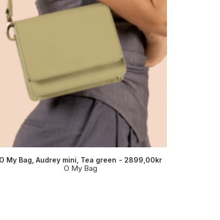
O My Bag, Audrey mini, Tea green
2899,00
kr
Hand
O My Bag