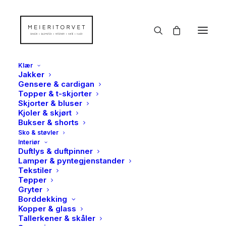
Klær
Jakker
Gensere & cardigan
Topper & t-skjorter
26/32
Skjorter & bluser
Kjoler & skjørt
Hjem
Produkt Variant
26/32
Bukser & shorts
Sko & støvler
Interiør
Duftlys & duftpinner
Lamper & pyntegjenstander
Tekstiler
Tepper
Gryter
Borddekking
Vis filter
Kopper & glass
Tallerkener & skåler