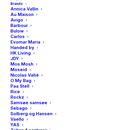
Brands
Annica Vallin
Au Maison
Avigo
Barbour
Bulow
Carlos
Evomar Maria
Handed by
HK Living
Mos Mosh, Colette
Mos Mosh Cecilia perla
JDY
jeans, light blue
jeans, Mid Blue
Mos Mosh
Mos Mosh
Mos Mosh
Moseid
1799,00
kr
1799,00
kr
Nicolas Vahè
O My Bag
Paa Stell
Rice
Rockz
Samsøe samsøe
Sebago
Solberg og Hansen
Vaello
YAS