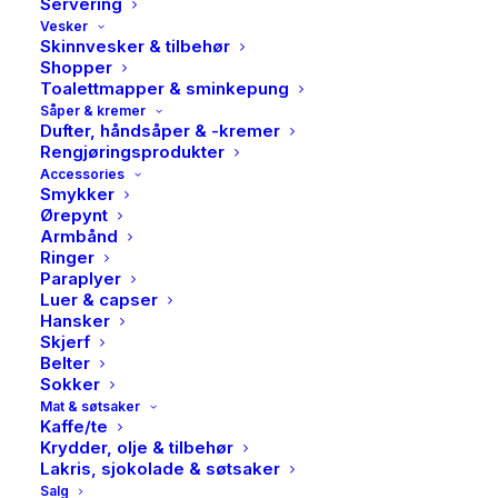
Servering
Vesker
Skinnvesker & tilbehør
Shopper
Toalettmapper & sminkepung
Såper & kremer
Dufter, håndsåper & -kremer
Rengjøringsprodukter
Accessories
Smykker
Ørepynt
Armbånd
Ringer
Paraplyer
Luer & capser
Mos Mosh, Marlena emb
Mos Mosh, Dara salute
Hansker
jeans, Ecru
jeans, Blue
Mos Mosh
Mos Mosh
Skjerf
Belter
1899,00
kr
1499,00
kr
Sokker
Mat & søtsaker
Kaffe/te
Krydder, olje & tilbehør
Lakris, sjokolade & søtsaker
Salg