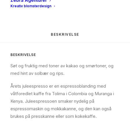
Zebra Agenturer
Brand
Solberg og Hansen
Kreativ blomsterdesign
BESKRIVELSE
BESKRIVELSE
Søt og fruktig med toner av kakao og smørtoner, og
med hint av solbær og rips.
Årets juleespresso er en espressoblanding med
våtforedlet kaffe fra Tolima i Colombia og Muranga i
Kenya. Juleespressoen smaker nydelig på
espressomaskin og mokkakanne, og den kan også
brukes på presskanne eller som kokekaffe.