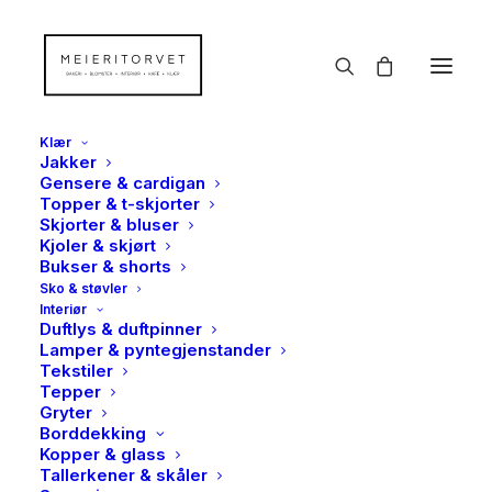
Klær
Jakker
Gensere & cardigan
Topper & t-skjorter
Skjorter & bluser
Kjoler & skjørt
Bukser & shorts
Sko & støvler
Interiør
Duftlys & duftpinner
Lamper & pyntegjenstander
Tekstiler
Tepper
Gryter
Borddekking
Kopper & glass
Tallerkener & skåler