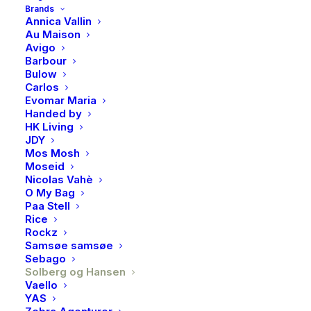
Juleespresso
Brands
Annica Vallin
179,00
kr
Au Maison
Avigo
Barbour
Søt og fruktig med toner av kakao og smørtoner, og
Bulow
Carlos
med hint av solbær og rips.
Evomar Maria
Handed by
Årets juleespresso er en espressoblanding med
HK Living
våtforedlet kaffe fra Tolima i Colombia og Muranga i
JDY
Mos Mosh
Kenya. Juleespressoen smaker nydelig på
Moseid
espressomaskin og mokkakanne, og den kan også
Nicolas Vahè
brukes på presskanne eller som kokekaffe.
O My Bag
Paa Stell
Rice
Utsolgt
Rockz
Samsøe samsøe
Sebago
Solberg og Hansen
Produktnummer
4831
Vaello
Kategori
Kaffe/te
YAS