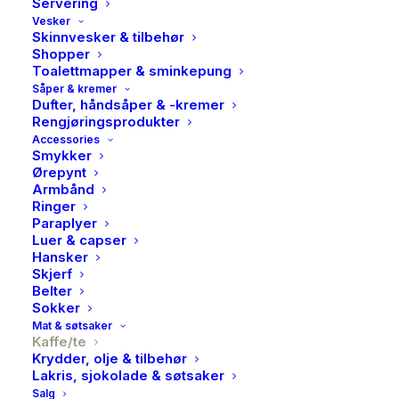
Servering
Vesker
Skinnvesker & tilbehør
Shopper
Toalettmapper & sminkepung
Såper & kremer
Dufter, håndsåper & -kremer
Rengjøringsprodukter
Accessories
Smykker
Ørepynt
Armbånd
Ringer
Paraplyer
Luer & capser
Hansker
Skjerf
Belter
Sokker
Mat & søtsaker
Kaffe/te
Krydder, olje & tilbehør
Solberg & Hansen,
Lakris, sjokolade & søtsaker
Salg