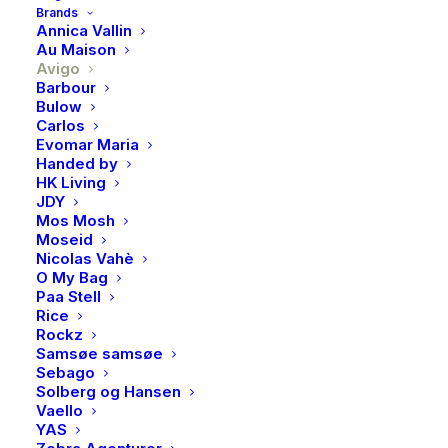
Brands
Annica Vallin
På lager
Au Maison
Avigo
Avigo,
Barbour
LEGG I HANDLEKURV
Bulow
Eplemost,
Carlos
0,75l
Evomar Maria
Handed by
antall
HK Living
Produktnummer
4830
JDY
Kategori
Ukategorisert
Mos Mosh
Moseid
Brand
Avigo
Nicolas Vahè
O My Bag
Paa Stell
Rice
Rockz
Samsøe samsøe
BESKRIVELSE
Sebago
Solberg og Hansen
Vaello
YAS
BESKRIVELSE