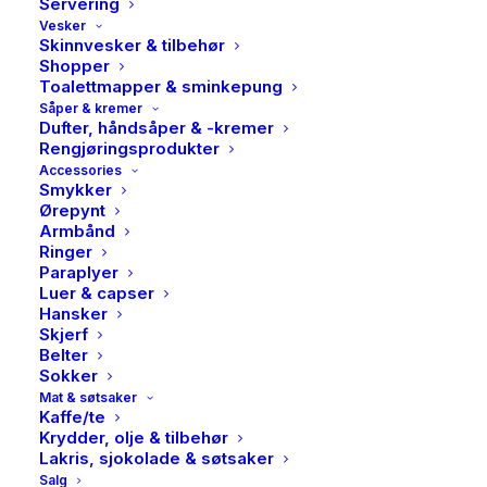
Servering
Vesker
Skinnvesker & tilbehør
Shopper
Toalettmapper & sminkepung
Såper & kremer
Dufter, håndsåper & -kremer
Rengjøringsprodukter
Accessories
Smykker
Ørepynt
Armbånd
Ringer
Paraplyer
Luer & capser
Hansker
Avigo, Eplemost, 0,75l
Skjerf
Belter
79,00
kr
Sokker
Mat & søtsaker
Kaffe/te
Lyst på en vidunderlig eplemost? Akkurat passe syrlig!
Krydder, olje & tilbehør
Lakris, sjokolade & søtsaker
Presset av sørlandske epler, håndplukket av våre
Salg
flotte medarbeidere på Avigo.