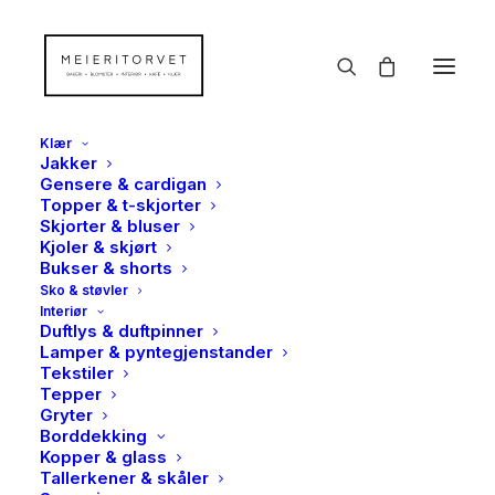
Klær
Jakker
Gensere & cardigan
Topper & t-skjorter
Skjorter & bluser
Kjoler & skjørt
Bukser & shorts
Sko & støvler
Interiør
Duftlys & duftpinner
Lamper & pyntegjenstander
Tekstiler
Tepper
Gryter
Borddekking
Kopper & glass
Tallerkener & skåler