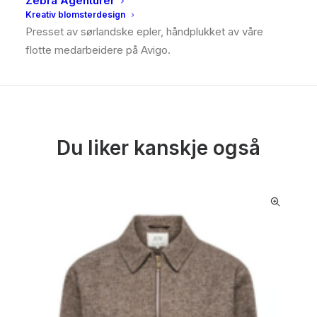
Zebra Agenturer
Lyst på en vidunderlig eplemost? Akkurat passe syrlig!
Kreativ blomsterdesign
Presset av sørlandske epler, håndplukket av våre
flotte medarbeidere på Avigo.
Du liker kanskje også