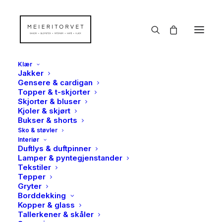
Klær
Jakker
Gensere & cardigan
Topper & t-skjorter
Skjorter & bluser
Kjoler & skjørt
Bukser & shorts
Sko & støvler
Interiør
Duftlys & duftpinner
Lamper & pyntegjenstander
Tekstiler
Tepper
Gryter
Borddekking
Kopper & glass
Tallerkener & skåler