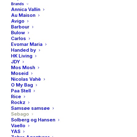
Brands
Annica Vallin
300,00
kr
Au Maison
Avigo
Barbour
Sporty caps fra Sebago, kommer i flere farger!
Bulow
Carlos
Utsolgt
Evomar Maria
Handed by
HK Living
JDY
Produktnummer
6904
Mos Mosh
Moseid
Kategorier
Accessories
,
Luer & capser
Nicolas Vahè
Brand
Sebago
O My Bag
Paa Stell
Rice
Rockz
Samsøe samsøe
Sebago
BESKRIVELSE
Solberg og Hansen
Vaello
YAS