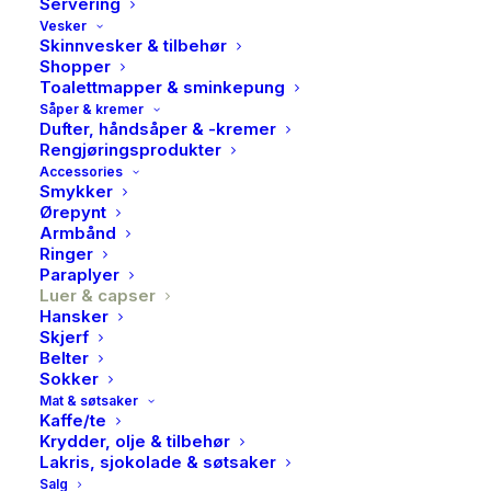
Servering
Vesker
Skinnvesker & tilbehør
Shopper
Toalettmapper & sminkepung
Såper & kremer
Dufter, håndsåper & -kremer
Rengjøringsprodukter
Accessories
Smykker
Ørepynt
Armbånd
Ringer
Paraplyer
Luer & capser
Hansker
Skjerf
Belter
Sokker
Mat & søtsaker
Kaffe/te
Sebago, Sailor cap, Light
Krydder, olje & tilbehør
Lakris, sjokolade & søtsaker
pink
Salg