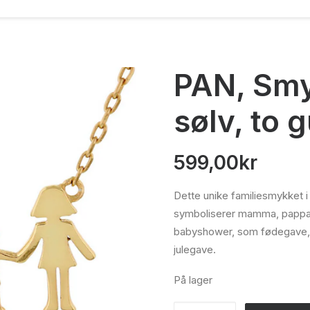
PAN, Smy
sølv, to g
599,00
kr
Dette unike familiesmykket 
symboliserer mamma, pappa o
babyshower, som fødegave, 
julegave.
På lager
PAN,