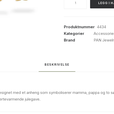
LEGG I 
Smykke
i
forgylt
sølv,
Produktnummer
4434
to
Kategorier
Accessorie
gutter
Brand
PAN Jewelr
antall
BESKRIVELSE
r designet med et anheng som symboliserer mamma, pappa og to sø
ertevarmende julegave.