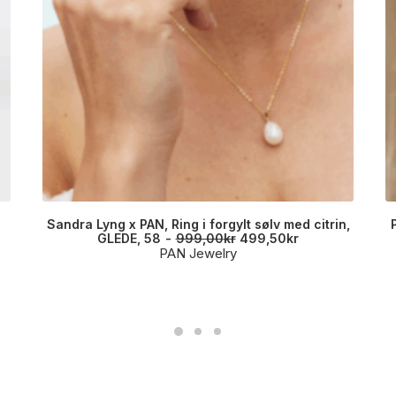
Sandra Lyng x PAN, Ring i forgylt sølv med citrin,
O
N
GLEDE, 58
999,00
kr
499,50
kr
p
å
PAN Jewelry
p
v
r
æ
i
r
n
e
n
n
e
d
l
e
i
p
g
r
p
i