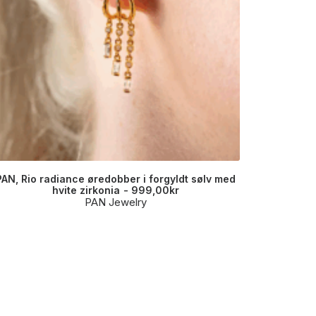
PAN, Rio radiance øredobber i forgyldt sølv med
PAN, Ø
hvite zirkonia
999,00
kr
PAN Jewelry