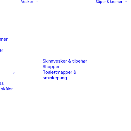
Vesker
Såper & kremer
nner
er
Skinnvesker & tilbehør
Shopper
Toalettmapper &
sminkepung
ss
 skåler