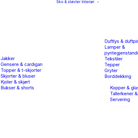
Sko & støvler
Interiør
Duftlys & duftpi
Lamper &
pyntegjenstand
Jakker
Tekstiler
Gensere & cardigan
Tepper
Topper & t-skjorter
Gryter
Skjorter & bluser
Borddekking
Kjoler & skjørt
Bukser & shorts
Kopper & gla
Tallerkener &
Servering