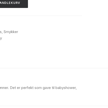
HANDLEKURV
s
,
Smykker
y
nner. Det er perfekt som gave til babyshower,