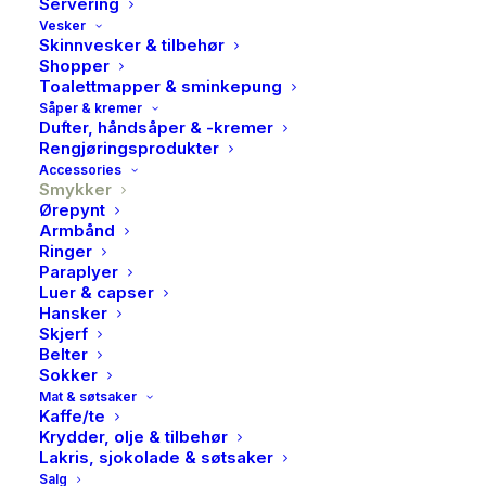
Servering
Vesker
Skinnvesker & tilbehør
Shopper
Toalettmapper & sminkepung
Såper & kremer
Dufter, håndsåper & -kremer
Rengjøringsprodukter
Accessories
Smykker
Ørepynt
Armbånd
PAN, Smykke i forgylt sølv,
Ringer
Paraplyer
mor & jente
Luer & capser
Hansker
Skjerf
539,00
kr
Belter
Sokker
Mat & søtsaker
Dette unike familiesmykket i forgylt 925 sølv er
Kaffe/te
designet med et anheng som symboliserer mamma,
Krydder, olje & tilbehør
pappa, og tre døtre. Det er perfekt som gave til en
Lakris, sjokolade & søtsaker
Salg
mamma ved babyshower, som fødegave, morsdag,