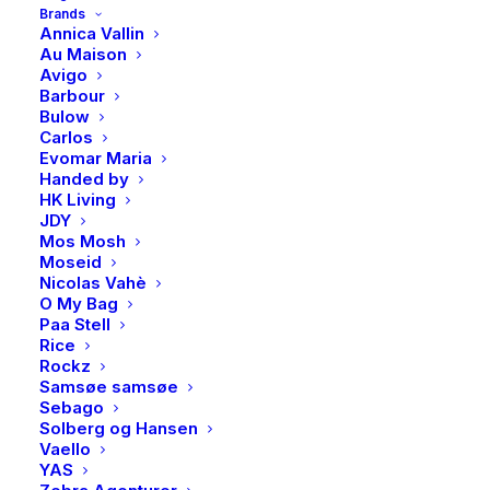
Brands
bursdag eller som en hjertevarmende julegave.
Annica Vallin
Au Maison
Avigo
På lager
Barbour
Bulow
PAN,
Carlos
LEGG I HANDLEKURV
Smykke
Evomar Maria
i
Handed by
HK Living
forgylt
JDY
sølv,
Produktnummer
4430
Mos Mosh
Moseid
mor
Kategorier
Accessories
,
Smykker
Nicolas Vahè
&
Brand
PAN Jewelry
O My Bag
jente
Paa Stell
Rice
antall
Rockz
Samsøe samsøe
Sebago
BESKRIVELSE
Solberg og Hansen
Vaello
YAS