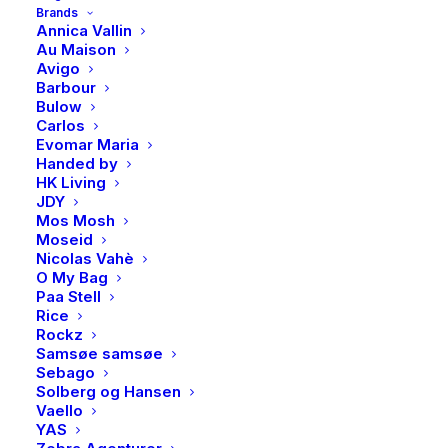
Brands
og en glitrende zirkonia sten. Dette er den perfekte
Annica Vallin
gaven til morsdag, bursdag eller en hverdagslig
Au Maison
påminnelse om hvor mye hun betyr for deg.
Avigo
Barbour
Bulow
På lager
Carlos
Evomar Maria
PAN,
Handed by
LEGG I HANDLEKURV
Smykke
HK Living
JDY
i
Mos Mosh
rhodinert
Moseid
sølv
Nicolas Vahè
Produktnummer
4457
O My Bag
med
Kategorier
Accessories
,
Smykker
Paa Stell
zirkonia,
Brand
PAN Jewelry
Rice
Rockz
Mamma
Samsøe samsøe
antall
Sebago
Solberg og Hansen
Vaello
BESKRIVELSE
YAS