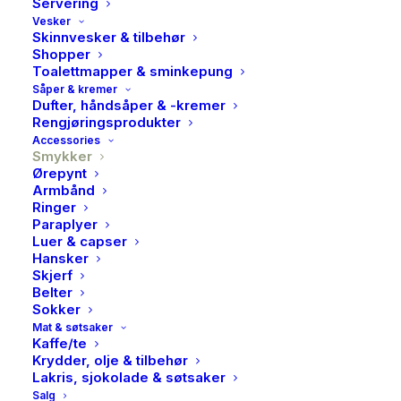
Servering
Vesker
Skinnvesker & tilbehør
Shopper
Toalettmapper & sminkepung
Såper & kremer
Dufter, håndsåper & -kremer
Rengjøringsprodukter
Accessories
Smykker
Ørepynt
Armbånd
Ringer
Paraplyer
Luer & capser
Hansker
PAN, Smykke i rhodinert
Skjerf
Belter
sølv med zirkonia, Mamma
Sokker
Mat & søtsaker
799,00
kr
Kaffe/te
Krydder, olje & tilbehør
Lakris, sjokolade & søtsaker
Et nydelig smykke i 925 sølv med teksten «Mamma»
Salg