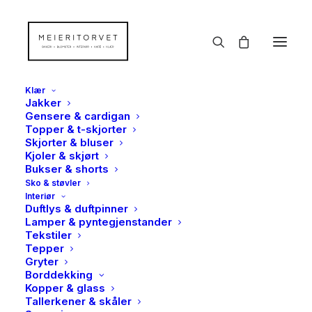
Klær
Jakker
Gensere & cardigan
Topper & t-skjorter
Skjorter & bluser
Kjoler & skjørt
Bukser & shorts
Sko & støvler
Interiør
Duftlys & duftpinner
Lamper & pyntegjenstander
Tekstiler
Tepper
Gryter
Borddekking
Kopper & glass
Tallerkener & skåler