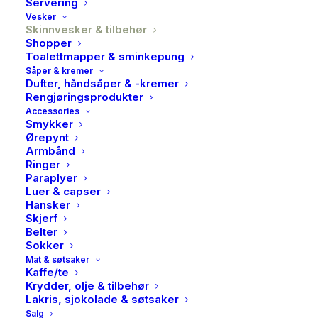
Servering
Vesker
Skinnvesker & tilbehør
Shopper
Toalettmapper & sminkepung
Såper & kremer
Dufter, håndsåper & -kremer
Rengjøringsprodukter
Accessories
Smykker
Ørepynt
Armbånd
O My Bag, Beck`s bum
Ringer
Paraplyer
bag, Black
Luer & capser
Hansker
Skjerf
2099,00
kr
Belter
Sokker
Enten du kaller det en Bum Bag eller rumpetaske, er
Mat & søtsaker
Kaffe/te
det uansett ingen tvil om at denne typen veske er
Krydder, olje & tilbehør
kommet for å bli! Egner seg like godt til et sportslig
Lakris, sjokolade & søtsaker
Salg
antrekk som til en festlig anledning. Den medfølgende