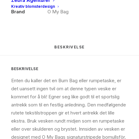
Zebra Agenturer
Kategorier
Vesker
,
Skinnvesker & tilbehør
Kreativ blomsterdesign
Brand
O My Bag
BESKRIVELSE
BESKRIVELSE
Enten du kaller det en Bum Bag eller rumpetaske, er
det uansett ingen tvil om at denne typen veske er
kommet for å bli! Egner seg like godt til et sportslig
antrekk som til en festlig anledning. Den medfølgende
rutete tekstilstroppen gir et hvert antrekk det lille
ekstra. Bruk vesken rundt midjen som en rumpetaske
eller over skulderen og brystet. Innsiden av vesken er
designet med O My Bags signaturstripede bomullsfòr.