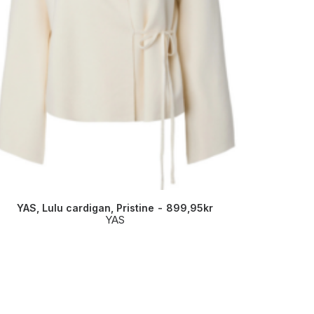
YAS, Lulu cardigan, Pristine
899,95
kr
Samsøe Sa
YAS