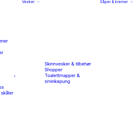
Vesker
Såper & kremer
nner
er
Skinnvesker & tilbehør
Shopper
Toalettmapper &
sminkepung
ss
 skåler