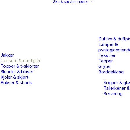
Sko & støvler
Interiør
Duftlys & duftpi
Lamper &
pyntegjenstand
Jakker
Tekstiler
Gensere & cardigan
Tepper
Topper & t-skjorter
Gryter
Skjorter & bluser
Borddekking
Kjoler & skjørt
Bukser & shorts
Kopper & gla
Tallerkener &
Servering