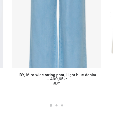
JDY, Mira wide string pant, Light blue denim
499,95
kr
JDY