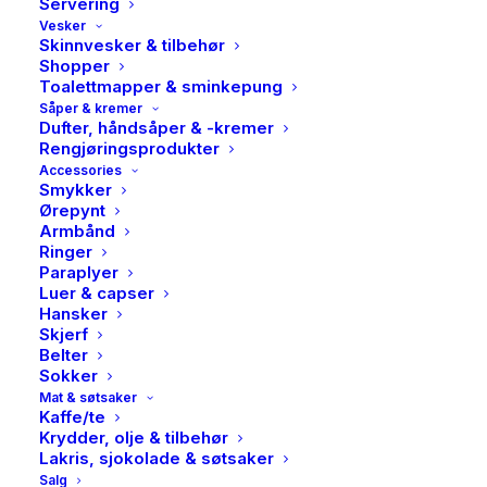
Servering
Vesker
Skinnvesker & tilbehør
Shopper
Toalettmapper & sminkepung
Såper & kremer
Dufter, håndsåper & -kremer
Rengjøringsprodukter
Accessories
Smykker
Ørepynt
Armbånd
Ringer
Paraplyer
Luer & capser
Hansker
Skjerf
Belter
Sokker
Mat & søtsaker
Kaffe/te
Krydder, olje & tilbehør
Mos Mosh, Nolin caminno
Lakris, sjokolade & søtsaker
Salg