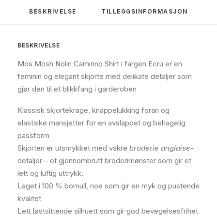
BESKRIVELSE
TILLEGGSINFORMASJON
BESKRIVELSE
Mos Mosh Nolin Caminno Shirt i fargen Ecru
er en
feminin og elegant skjorte med delikate detaljer som
gjør den til et blikkfang i garderoben
Klassisk skjortekrage, knappelukking foran og
elastiske mansjetter for en avslappet og behagelig
passform
Skjorten er utsmykket med vakre
broderie anglaise
-
detaljer – et gjennombrutt broderimønster som gir et
lett og luftig uttrykk.
Laget i 100 % bomull, noe som gir en myk og pustende
kvalitet
Lett løstsittende silhuett som gir god bevegelsesfrihet