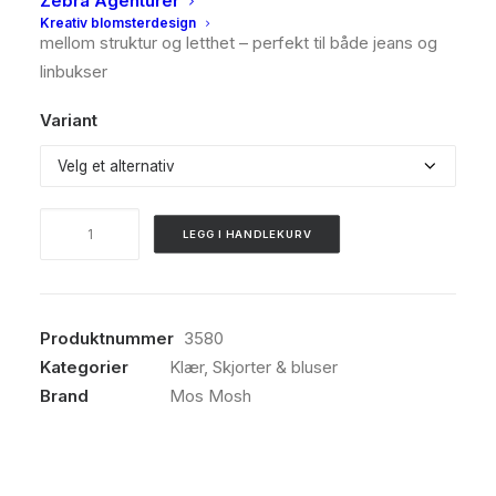
Zebra Agenturer
Det transparente mønsteret gir et sofistikert spill
Kreativ blomsterdesign
mellom struktur og letthet – perfekt til både jeans og
linbukser
Variant
Mos
LEGG I HANDLEKURV
Mosh,
Nolin
caminno
shirt,
Produktnummer
3580
ecru
Kategorier
Klær
,
Skjorter & bluser
antall
Brand
Mos Mosh