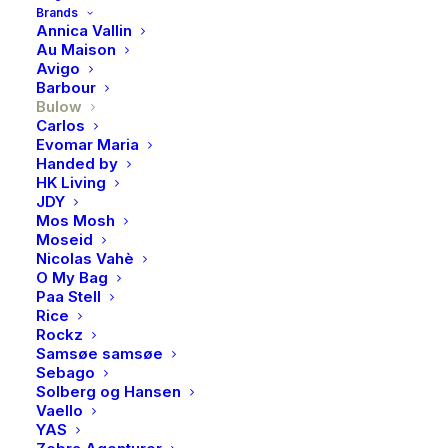
Brands
Annica Vallin
Au Maison
Produktnummer
172
Avigo
Kategori
Lakris, sjokolade & søtsaker
Barbour
Bulow
Brand
Bulow
Carlos
Evomar Maria
Handed by
HK Living
JDY
Mos Mosh
BESKRIVELSE
Moseid
Nicolas Vahè
O My Bag
BESKRIVELSE
Paa Stell
Rice
Oppdag en søt synergi mellom smaksrike røde
Rockz
Samsøe samsøe
jordbær, hvit myk fløte og søt lakris. Hvit sjokolade
Sebago
binder det hele sammen og gir deg en utrolig
Solberg og Hansen
smaksopplevelse av ekte dansk kjærlighet.
Vaello
YAS