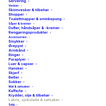
Servering
Vesker
Skinnvesker & tilbehør
Shopper
Toalettmapper & sminkepung
Såper & kremer
Dufter, håndsåper & -kremer
Rengjøringsprodukter
Accessories
Lakris Bulow, Strawberry
Smykker
Ørepynt
& cream 295gr
Armbånd
Ringer
199,00
kr
Paraplyer
Luer & capser
Hansker
Oppdag en søt synergi mellom smaksrike røde
Skjerf
Belter
jordbær, hvit myk fløte og søt lakris. Hvit sjokolade
Sokker
binder det hele sammen og gir deg en utrolig
Mat & søtsaker
smaksopplevelse av ekte dansk kjærlighet.
Kaffe/te
Krydder, olje & tilbehør
Lakris, sjokolade & søtsaker
Utsolgt
Salg