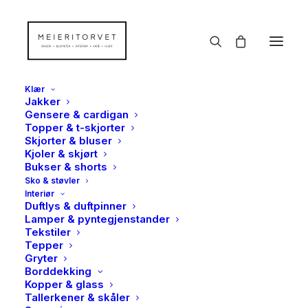
Klær
Jakker
Gensere & cardigan
Topper & t-skjorter
Skjorter & bluser
Kjoler & skjørt
Bukser & shorts
Sko & støvler
Interiør
Duftlys & duftpinner
Lamper & pyntegjenstander
Tekstiler
Tepper
Gryter
Borddekking
Kopper & glass
Tallerkener & skåler