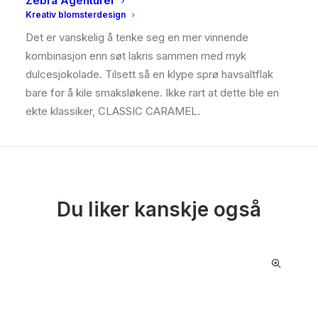
Zebra Agenturer
BESKRIVELSE
Kreativ blomsterdesign
Det er vanskelig å tenke seg en mer vinnende
kombinasjon enn søt lakris sammen med myk
dulcesjokolade. Tilsett så en klype sprø havsaltflak
bare for å kile smaksløkene. Ikke rart at dette ble en
ekte klassiker, CLASSIC CARAMEL.
Du liker kanskje også