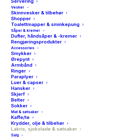
Servering
Vesker
Skinnvesker & tilbehør
Shopper
Toalettmapper & sminkepung
Såper & kremer
Dufter, håndsåper & -kremer
Rengjøringsprodukter
Accessories
Smykker
Ørepynt
Armbånd
Ringer
Paraplyer
Luer & capser
Hansker
Lakris Bulow, Classic
Skjerf
Belter
caramel small 115g
Sokker
Mat & søtsaker
Kaffe/te
129,00
kr
Krydder, olje & tilbehør
Lakris, sjokolade & søtsaker
Salg
Det er vanskelig å tenke seg en mer vinnende