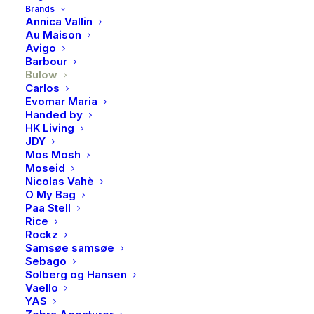
Brands
Annica Vallin
Au Maison
Avigo
BESKRIVELSE
Barbour
Bulow
Carlos
Evomar Maria
BESKRIVELSE
Handed by
HK Living
LIME CRACKLE blander syrlig lime og lemon med
JDY
kremet hvit sjokolade, en salt lakriskjerne og et sprøtt
Mos Mosh
grønt sukkertrekk. Denne kombinasjonen av søtt og
Moseid
Nicolas Vahè
syrlig gir en herlig sitrussmak og en tilfredsstillende
O My Bag
krønsj, som får smaksløkene dine til å lengte etter mer.
Paa Stell
Rice
Rockz
Samsøe samsøe
Sebago
Solberg og Hansen
Vaello
Du liker kanskje også
YAS