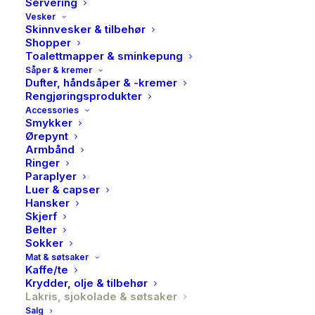
Servering
Vesker
LIME CRACKLE blander syrlig lime og lemon med
Skinnvesker & tilbehør
Shopper
kremet hvit sjokolade, en salt lakriskjerne og et sprøtt
Toalettmapper & sminkepung
grønt sukkertrekk. Denne kombinasjonen av søtt og
Såper & kremer
syrlig gir en herlig sitrussmak og en tilfredsstillende
Dufter, håndsåper & -kremer
Rengjøringsprodukter
krønsj, som får smaksløkene dine til å lengte etter mer.
Accessories
Smykker
På lager
Ørepynt
Armbånd
Lakris
Ringer
LEGG I HANDLEKURV
Paraplyer
Bulow,
Luer & capser
Lime
Hansker
crackle,
Skjerf
Belter
115g
Produktnummer
6036
Sokker
antall
Kategorier
Mat & søtsaker
,
Lakris, sjokolade &
Mat & søtsaker
Kaffe/te
søtsaker
Krydder, olje & tilbehør
Brand
Bulow
Lakris, sjokolade & søtsaker
Salg