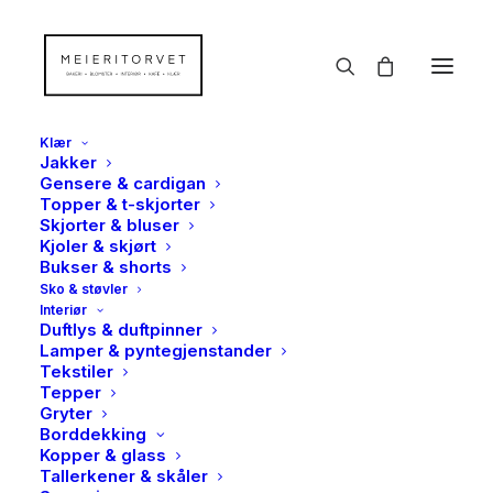
Klær
Jakker
Gensere & cardigan
Topper & t-skjorter
Skjorter & bluser
Kjoler & skjørt
Bukser & shorts
Sko & støvler
Interiør
Duftlys & duftpinner
Lamper & pyntegjenstander
Tekstiler
Lakris Bulow, Lime
Tepper
Gryter
crackle, 115g
Borddekking
Kopper & glass
119,00
kr
Tallerkener & skåler