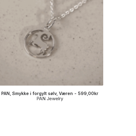
PAN, Smykke i forgylt sølv, Væren
599,00
kr
PAN, Ar
PAN Jewelry