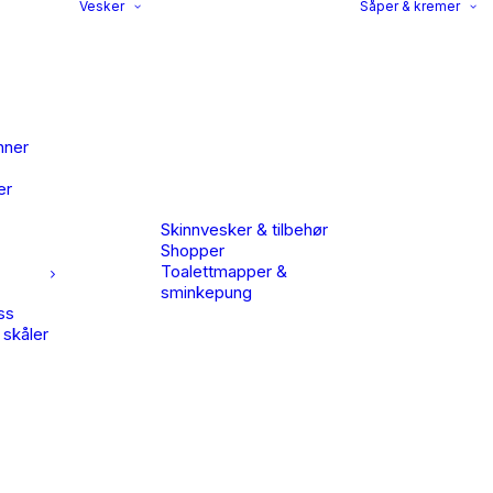
Vesker
Såper & kremer
nner
er
Skinnvesker & tilbehør
Shopper
Toalettmapper &
sminkepung
ss
 skåler