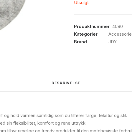
Utsolgt
Produktnummer
4080
Kategorier
Accessorie
Brand
JDY
BESKRIVELSE
 og hold varmen samtidig som du tilfører farge, tekstur og stil.
d sin fleksibilitet, komfort og rene uttrykk.
m tilbyr rimelige og trendy produkter til den mote­bevisste forbr