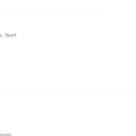
s
,
Skjerf
ukeren.