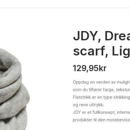
JDY, Drea
scarf, Li
129,95
kr
Oppdag en verden av mulighe
som du tilfører farge, tekstur 
Flatstrikk er en type strikki
og rene uttrykk.
JDY er et fullkonsept, inter
produkter til den mote­bevis