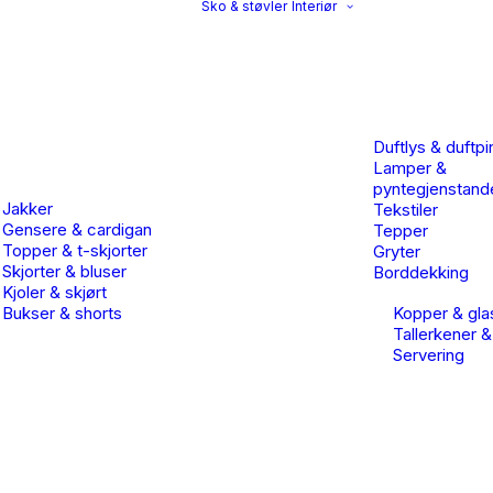
Sko & støvler
Interiør
Duftlys & duftpi
Lamper &
pyntegjenstand
Jakker
Tekstiler
Gensere & cardigan
Tepper
Topper & t-skjorter
Gryter
Skjorter & bluser
Borddekking
Kjoler & skjørt
Bukser & shorts
Kopper & gla
Tallerkener &
Servering