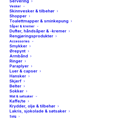
Servering
Vesker
Skinnvesker & tilbehør
Shopper
Toalettmapper & sminkepung
Såper & kremer
Dufter, håndsåper & -kremer
Rengjøringsprodukter
Accessories
Smykker
Ørepynt
Armbånd
Ringer
Paraplyer
Luer & capser
Hansker
Skjerf
Belter
Sokker
Mat & søtsaker
Kaffe/te
Krydder, olje & tilbehør
Lakris, sjokolade & søtsaker
Salg