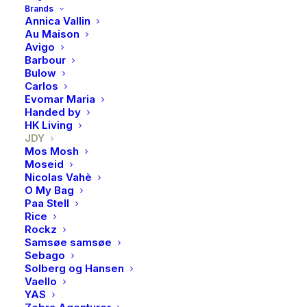
Brands
JDY, Mio l/s shirt wvn,
Annica Vallin
Au Maison
White
Avigo
Barbour
Bulow
JDYMIO L/S SHIRT WVN NOOS er en klassisk og
Carlos
tidløs skjorte, designet for å være en allsidig basisdel i
Evomar Maria
Handed by
garderoben.
HK Living
JDY
72 % bomull, 24 % polyester, 4 % elastan
Mos Mosh
Myk, pustende og lett elastisk – gir god komfort og
Moseid
Nicolas Vahè
bevegelsesfrih
O My Bag
Ermene er smale og gir en feminin silhuett
Paa Stell
Rice
Perfekt til både casual og kontorantrek
Rockz
Samsøe samsøe
Kan styles med jeans, dressbukser eller skjørt
Sebago
Solberg og Hansen
Vaello
Dette produktet er for tiden utsolgt og
YAS
utilgjengelig.