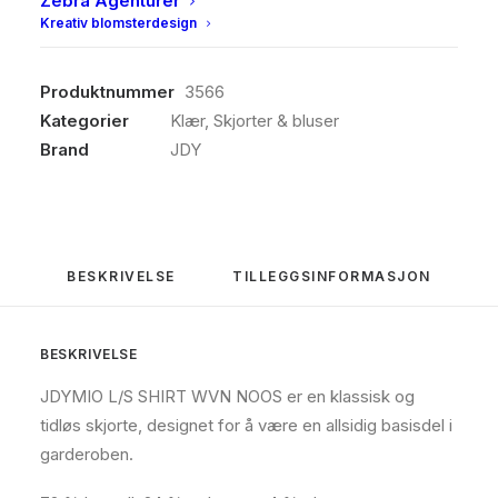
Zebra Agenturer
Kreativ blomsterdesign
Produktnummer
3566
Kategorier
Klær
,
Skjorter & bluser
Brand
JDY
BESKRIVELSE
TILLEGGSINFORMASJON
BESKRIVELSE
JDYMIO L/S SHIRT WVN NOOS er en klassisk og
tidløs skjorte, designet for å være en allsidig basisdel i
garderoben.