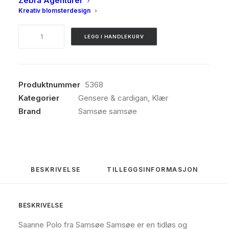
Zebra Agenturer
Kreativ blomsterdesign
Samsøe
LEGG I HANDLEKURV
samsøe,
Saanne
polo,
Ethernal
Produktnummer
5368
green
Kategorier
Gensere & cardigan
,
Klær
antall
Brand
Samsøe samsøe
BESKRIVELSE
TILLEGGSINFORMASJON
BESKRIVELSE
Saanne Polo fra Samsøe Samsøe er en tidløs og