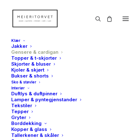
Klær
Jakker
Gensere & cardigan
Topper & t-skjorter
Skjorter & bluser
Kjoler & skjørt
Bukser & shorts
Sko & støvler
Interiør
Duftlys & duftpinner
Lamper & pyntegjenstander
Tekstiler
Tepper
Gryter
Borddekking
Kopper & glass
Tallerkener & skåler