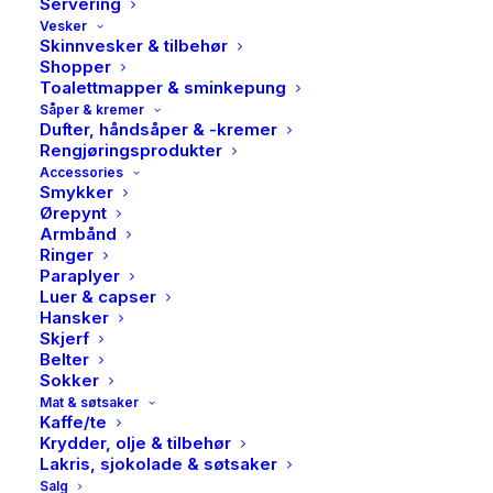
Servering
Vesker
Skinnvesker & tilbehør
Shopper
Toalettmapper & sminkepung
Såper & kremer
Dufter, håndsåper & -kremer
Rengjøringsprodukter
Accessories
Smykker
Ørepynt
Armbånd
Ringer
Paraplyer
Luer & capser
Hansker
Skjerf
Belter
Sokker
Mat & søtsaker
Kaffe/te
Krydder, olje & tilbehør
Lakris, sjokolade & søtsaker
Salg