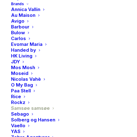
Brands
Annica Vallin
Au Maison
Avigo
Samsøe samsøe, Saanne
Barbour
Bulow
polo, Ethernal green
Carlos
Evomar Maria
1800,00
kr
Handed by
HK Living
JDY
Saanne Polo fra Samsøe Samsøe er en tidløs og
Mos Mosh
Moseid
elegant genser i den sofistikerte fargen
Ethernal
Nicolas Vahè
Green
. Den myke kvaliteten og den feminine polo-
O My Bag
kragen gir et avslappet, men gjennomført uttrykk.
Paa Stell
Rice
Perfekt både til hverdags og jobb – like fin alene som
Rockz
lag-på-lag. En allsidig garderobefavoritt du vil bruke
Samsøe samsøe
Sebago
igjen og igjen.
Solberg og Hansen
Vaello
Variant
YAS