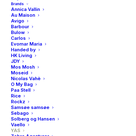
YAS, Rosie long shirt
Brands
Annica Vallin
dress, Birch/NEW Rosie
Au Maison
Avigo
Barbour
1399,95
kr
Bulow
Opprinnelig
Nåværende
700,00
kr
Carlos
Evomar Maria
pris
pris
Handed by
Puss opp vårgarderoben din med livlige farger og
HK Living
var:
er:
JDY
iøynefallende mønstre som signaliserer starten på en
1399,95kr.
700,00kr.
Mos Mosh
ny sesong. Denne stilen er laget av et viskosestoff,
Moseid
som er pustende og faller lett mot kroppen med en
Nicolas Vahè
O My Bag
myk følelse.
Paa Stell
Rice
Materiale
Rockz
Hovedstoff: 85% LENZING™ ECOVERO™ Viskose,
Samsøe samsøe
Sebago
15% Nylon
Solberg og Hansen
Vaello
Variant
YAS