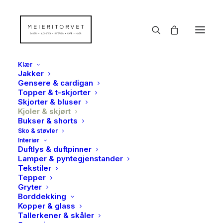
Klær
Jakker
Gensere & cardigan
Topper & t-skjorter
Skjorter & bluser
TILBUD!
Kjoler & skjørt
Bukser & shorts
Sko & støvler
Interiør
Duftlys & duftpinner
Lamper & pyntegjenstander
Tekstiler
Tepper
Gryter
Borddekking
Kopper & glass
Tallerkener & skåler