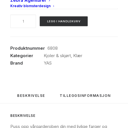
Zebra Agenturer
Kreativ blomsterdesign
YAS,
LEGG I HANDLEKURV
Rosie
long
shirt
dress,
Produktnummer
6808
Birch/NEW
Kategorier
Kjoler & skjørt
,
Klær
Rosie
Brand
YAS
antall
BESKRIVELSE
TILLEGGSINFORMASJON
BESKRIVELSE
Puss opp vårgarderoben din med livlige farger og