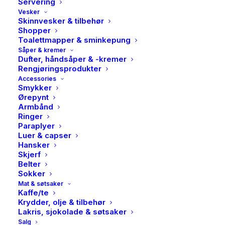
Servering
Vesker
Skinnvesker & tilbehør
Shopper
Toalettmapper & sminkepung
Såper & kremer
Dufter, håndsåper & -kremer
Rengjøringsprodukter
Accessories
Smykker
Ørepynt
Armbånd
Ringer
Paraplyer
Luer & capser
Hansker
Skjerf
Belter
Sokker
Mat & søtsaker
Kaffe/te
Krydder, olje & tilbehør
Lakris, sjokolade & søtsaker
Salg