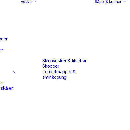
Vesker
Såper & kremer
nner
er
Skinnvesker & tilbehør
Shopper
Toalettmapper &
sminkepung
ss
 skåler