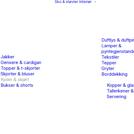
Sko & støvler
Interiør
Duftlys & duftpi
Lamper &
pyntegjenstand
Jakker
Tekstiler
Gensere & cardigan
Tepper
Topper & t-skjorter
Gryter
Skjorter & bluser
Borddekking
Kjoler & skjørt
Bukser & shorts
Kopper & gla
Tallerkener &
Servering