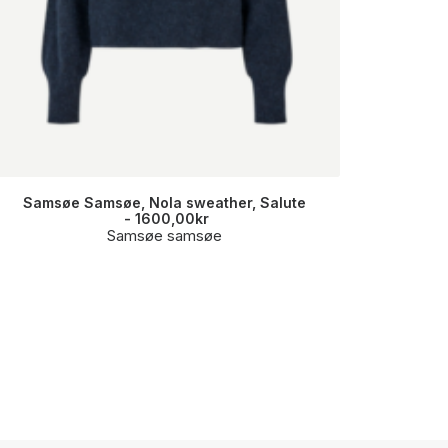
Samsøe Samsøe, Nola sweather, Salute
Mos Mosh, 
1600,00
kr
Samsøe samsøe