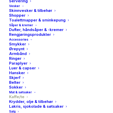
Servering
Vesker
Skinnvesker & tilbehør
Shopper
Toalettmapper & sminkepung
Såper & kremer
Dufter, håndsåper & -kremer
Rengjøringsprodukter
Accessories
Smykker
Ørepynt
Armbånd
Ringer
Paraplyer
Luer & capser
Hansker
Skjerf
Belter
Sokker
Mat & søtsaker
Kaffe/te
Krydder, olje & tilbehør
Solberg & Hansen, Temagi,
Lakris, sjokolade & søtsaker
Salg