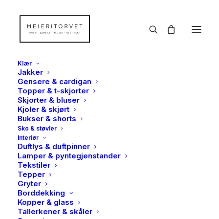
Klær
Jakker
Gensere & cardigan
Topper & t-skjorter
Skjorter & bluser
Kjoler & skjørt
Bukser & shorts
Sko & støvler
Interiør
Duftlys & duftpinner
Lamper & pyntegjenstander
Tekstiler
Tepper
Gryter
Borddekking
Kopper & glass
Tallerkener & skåler