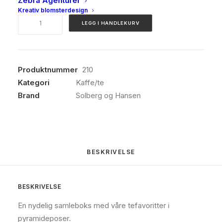
Zebra Agenturer
Kreativ blomsterdesign
Solberg
LEGG I HANDLEKURV
&
Hansen,
Temagi,
Pyramideposer
Produktnummer
210
antall
Kategori
Kaffe/te
Brand
Solberg og Hansen
BESKRIVELSE
BESKRIVELSE
En nydelig samleboks med våre tefavoritter i
pyramideposer.