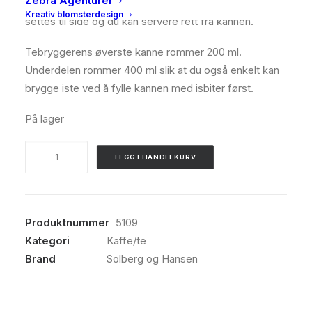
Zebra Agenturer
Teen renner uten søl, kolben med tebladene kan
Kreativ blomsterdesign
settes til side og du kan servere rett fra kannen.
Tebryggerens øverste kanne rommer 200 ml.
Underdelen rommer 400 ml slik at du også enkelt kan
brygge iste ved å fylle kannen med isbiter først.
På lager
Solberg
LEGG I HANDLEKURV
&
Hansen,
Airo
magic
Produktnummer
5109
brewer
Kategori
Kaffe/te
antall
Brand
Solberg og Hansen