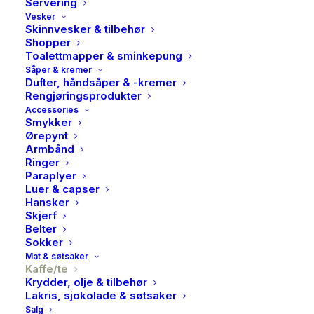
Servering
Vesker
Skinnvesker & tilbehør
Shopper
Toalettmapper & sminkepung
Såper & kremer
Dufter, håndsåper & -kremer
Rengjøringsprodukter
Accessories
Smykker
Ørepynt
Armbånd
Ringer
Paraplyer
Luer & capser
Hansker
Skjerf
Belter
Sokker
Mat & søtsaker
Kaffe/te
Krydder, olje & tilbehør
Solberg & Hansen, Airo
Lakris, sjokolade & søtsaker
Salg