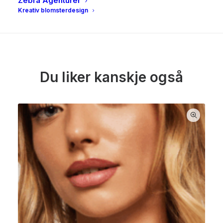
Zebra Agenturer
komplett med tilhørende armbånd, smykke og ring.
Kreativ blomsterdesign
Du liker kanskje også