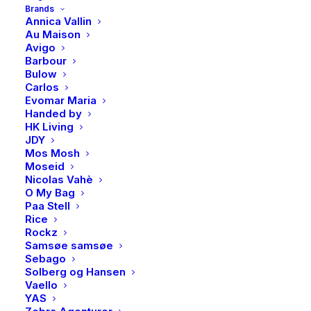
Brands
Annica Vallin
Utsolgt
Au Maison
Avigo
Barbour
Bulow
Produktnummer
4606
Carlos
Kategorier
Accessories
,
Ørepynt
Evomar Maria
Handed by
Brand
PAN Jewelry
HK Living
JDY
Mos Mosh
Moseid
Nicolas Vahè
O My Bag
BESKRIVELSE
Paa Stell
Rice
Rockz
BESKRIVELSE
Samsøe samsøe
Sebago
Ro og balanse assosieres med edelstenen ametyst og
Solberg og Hansen
Vaello
disse øredobbene i forgylt sølv skal påminne deg om å
YAS
puste, lytte innover og finne fred i kaoset. Gjør settet