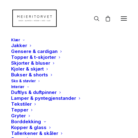
Klær
Jakker
Gensere & cardigan
Topper & t-skjorter
Skjorter & bluser
TILBUD!
Kjoler & skjørt
Bukser & shorts
Sko & støvler
Interiør
Duftlys & duftpinner
Lamper & pyntegjenstander
Tekstiler
Tepper
Gryter
Borddekking
Kopper & glass
Tallerkener & skåler