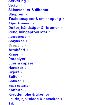
Servering
Vesker
Skinnvesker & tilbehør
Shopper
Toalettmapper & sminkepung
Såper & kremer
Dufter, håndsåper & -kremer
Rengjøringsprodukter
Sandra Lyng x PAN,
Accessories
Smykker
Øredobber i forgylt sølv
Ørepynt
Armbånd
med ametyst, RO
Ringer
Paraplyer
Luer & capser
999,00
kr
Hansker
Opprinnelig
Nåværende
499,50
kr
Skjerf
Belter
pris
pris
Sokker
Ro og balanse assosieres med edelstenen ametyst og
var:
Mat & søtsaker
er:
Kaffe/te
disse øredobbene i forgylt sølv skal påminne deg om å
999,00kr.
499,50kr.
Krydder, olje & tilbehør
puste, lytte innover og finne fred i kaoset. Gjør settet
Lakris, sjokolade & søtsaker
komplett med tilhørende armbånd, smykke og ring.
Salg