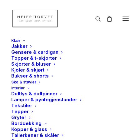
Klær
Jakker
Gensere & cardigan
Topper & t-skjorter
Skjorter & bluser
TILBUD!
Kjoler & skjørt
Bukser & shorts
Sko & støvler
Interiør
Duftlys & duftpinner
Lamper & pyntegjenstander
Tekstiler
Tepper
Gryter
Borddekking
Kopper & glass
Tallerkener & skåler