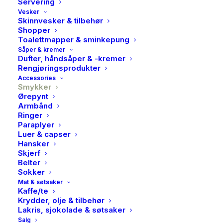
Servering
Vesker
Skinnvesker & tilbehør
Shopper
Toalettmapper & sminkepung
Såper & kremer
Dufter, håndsåper & -kremer
Rengjøringsprodukter
Accessories
Smykker
Ørepynt
Armbånd
Ringer
Paraplyer
Luer & capser
Hansker
Sandra Lyng x Pan, Forgylt
Skjerf
Belter
smykke i sølv med
Sokker
ferskvannsperle
Mat & søtsaker
Kaffe/te
Krydder, olje & tilbehør
999,00
kr
Lakris, sjokolade & søtsaker
Salg