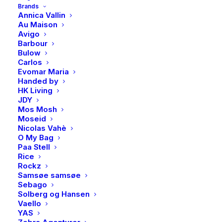
Opprinnelig
Nåværende
499,50
kr
Brands
pris
pris
Annica Vallin
Sandra Lyng gifter seg og lanserer i den forbindelse en
Au Maison
var:
er:
Avigo
limited edition serie med vakre perlesmykker. Klassisk
Barbour
999,00kr.
499,50kr.
smykke i forgylt sølv med en vakker ferskvannsperle.
Bulow
Carlos
Perfekt til livets store anledninger, men også når du
Evomar Maria
pynter deg til hverdags.
Handed by
HK Living
Utsolgt
JDY
Mos Mosh
Moseid
Nicolas Vahè
O My Bag
Produktnummer
4597
Paa Stell
Kategorier
Accessories
,
Smykker
Rice
Brand
PAN Jewelry
Rockz
Samsøe samsøe
Sebago
Solberg og Hansen
Vaello
YAS
BESKRIVELSE