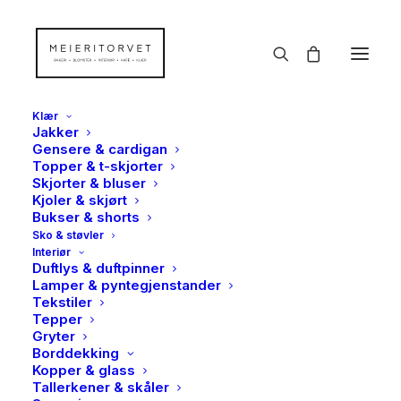
Klær
Jakker
Gensere & cardigan
Topper & t-skjorter
Skjorter & bluser
TILBUD!
Kjoler & skjørt
Bukser & shorts
Sko & støvler
Interiør
Duftlys & duftpinner
Lamper & pyntegjenstander
Tekstiler
Tepper
Gryter
Borddekking
Kopper & glass
Tallerkener & skåler