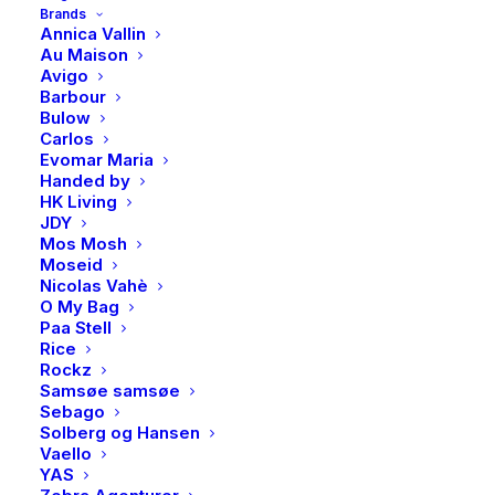
Opprinnelig
Nåværende
449,50
kr
Brands
pris
Annica Vallin
pris
Au Maison
Motivasjon og glede reguleres av molekylet dopamin
var:
er:
Avigo
og med dette armbåndet i rhodinert sølv skal det
Barbour
899,00kr.
449,50kr.
påminne deg om å følge det som gir deg energi og
Bulow
Carlos
mening, og om å finne glede i store og små øyeblikk.
Evomar Maria
Gjør settet komplett med tilhørende smykke og ring.
Handed by
HK Living
JDY
Lengde: 16 cm + 3 cm forlenger
Mos Mosh
Moseid
Utsolgt
Nicolas Vahè
O My Bag
Paa Stell
Rice
Produktnummer
4624
Rockz
Kategorier
Accessories
,
Armbånd
Samsøe samsøe
Sebago
Brand
PAN Jewelry
Solberg og Hansen
Vaello
YAS