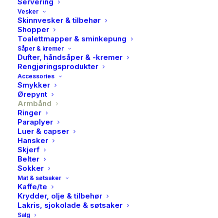
Servering
Vesker
Skinnvesker & tilbehør
Shopper
Toalettmapper & sminkepung
Såper & kremer
Dufter, håndsåper & -kremer
Rengjøringsprodukter
Accessories
Smykker
Ørepynt
Armbånd
Ringer
Paraplyer
Luer & capser
Hansker
Sandra Lyng x PAN,
Skjerf
Belter
Armbånd i rhodinert sølv,
Sokker
Mat & søtsaker
dopamin, MOTIVASJON
Kaffe/te
Krydder, olje & tilbehør
Lakris, sjokolade & søtsaker
899,00
kr
Salg