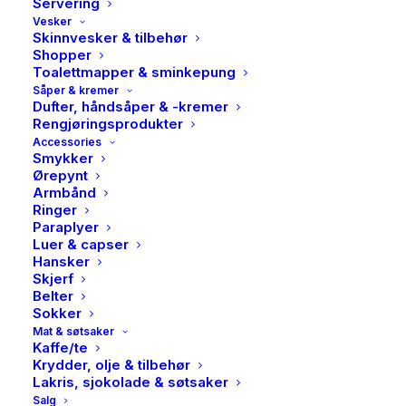
Servering
Vesker
Skinnvesker & tilbehør
Shopper
Toalettmapper & sminkepung
Såper & kremer
Dufter, håndsåper & -kremer
Rengjøringsprodukter
Accessories
Smykker
Ørepynt
Armbånd
Ringer
Paraplyer
Luer & capser
Hansker
Skjerf
Belter
Sokker
Mat & søtsaker
Samsøe Samsøe, Saskylar
Kaffe/te
Krydder, olje & tilbehør
dress, Medium denim blue
Lakris, sjokolade & søtsaker
Salg