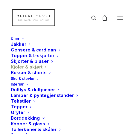
Klær
Jakker
Gensere & cardigan
Topper & t-skjorter
Skjorter & bluser
TILBUD!
Kjoler & skjørt
Bukser & shorts
Sko & støvler
Interiør
Duftlys & duftpinner
Lamper & pyntegjenstander
Tekstiler
Tepper
Gryter
Borddekking
Kopper & glass
Tallerkener & skåler