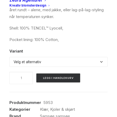
Zebra Agenturer
klassisk, men samtidig moderne kjole som kan brukes
Kreativ blomsterdesign
året rundt – alene, med jakke, eller lag-på-lag-styling
når temperaturen synker.
Shell: 100% TENCEL™ Lyocell,
Pocket lining: 100% Cotton,
Variant
Samsøe
LEGG I HANDLEKURV
Samsøe,
Saskylar
dress,
Medium
Produktnummer
5953
denim
Kategorier
Klær
,
Kjoler & skjørt
blue
Brand
Samsøe samsøe