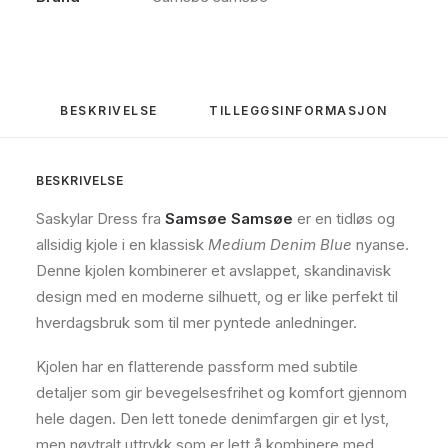
antall
BESKRIVELSE
TILLEGGSINFORMASJON
BESKRIVELSE
Saskylar Dress fra
Samsøe Samsøe
er en tidløs og
allsidig kjole i en klassisk
Medium Denim Blue
nyanse.
Denne kjolen kombinerer et avslappet, skandinavisk
design med en moderne silhuett, og er like perfekt til
hverdagsbruk som til mer pyntede anledninger.
Kjolen har en flatterende passform med subtile
detaljer som gir bevegelsesfrihet og komfort gjennom
hele dagen. Den lett tonede denimfargen gir et lyst,
men nøytralt uttrykk som er lett å kombinere med