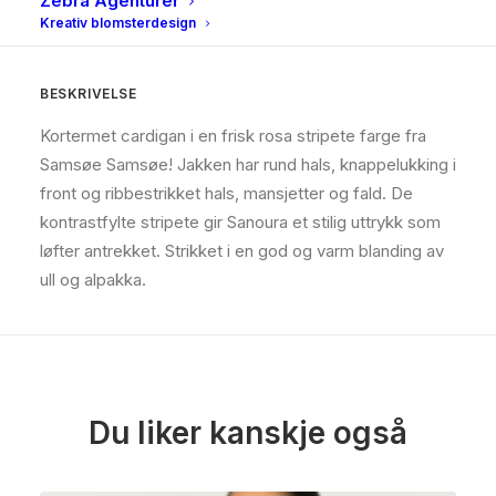
Zebra Agenturer
BESKRIVELSE
TILLEGGSINFORMASJON
Kreativ blomsterdesign
BESKRIVELSE
Kortermet cardigan i en frisk rosa stripete farge fra
Samsøe Samsøe! Jakken har rund hals, knappelukking i
front og ribbestrikket hals, mansjetter og fald. De
kontrastfylte stripete gir Sanoura et stilig uttrykk som
løfter antrekket. Strikket i en god og varm blanding av
ull og alpakka.
Du liker kanskje også