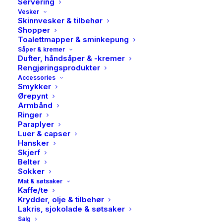
Servering
Vesker
Skinnvesker & tilbehør
Shopper
Toalettmapper & sminkepung
Såper & kremer
Dufter, håndsåper & -kremer
Rengjøringsprodukter
Accessories
Smykker
Ørepynt
Armbånd
Ringer
Paraplyer
Luer & capser
Hansker
Skjerf
Belter
Sokker
Samsøe samsøe, Sanoura
Mat & søtsaker
Kaffe/te
cardigan, Rose wine
Krydder, olje & tilbehør
Lakris, sjokolade & søtsaker
Kortermet cardigan i en frisk rosa stripete farge fra
Salg