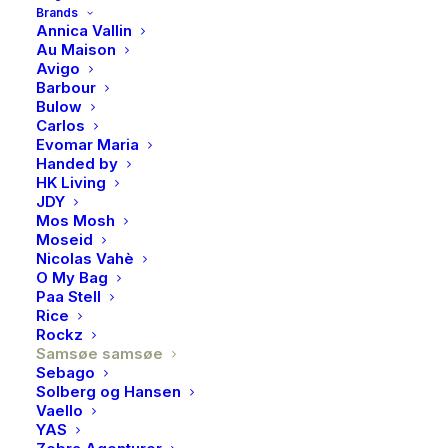
Brands
Samsøe Samsøe! Jakken har rund hals, knappelukking i
Annica Vallin
front og ribbestrikket hals, mansjetter og fald. De
Au Maison
Avigo
kontrastfylte stripete gir Sanoura et stilig uttrykk som
Barbour
løfter antrekket. Strikket i en god og varm blanding av
Bulow
ull og alpakka.
Carlos
Evomar Maria
Handed by
HK Living
Dette produktet er for tiden utsolgt og
JDY
utilgjengelig.
Mos Mosh
Moseid
Nicolas Vahè
O My Bag
Paa Stell
Produktnummer
1479
Rice
Kategorier
Gensere & cardigan
,
Klær
Rockz
Brand
Samsøe samsøe
Samsøe samsøe
Sebago
Solberg og Hansen
Vaello
YAS