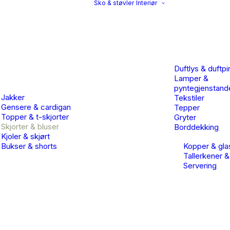
Sko & støvler
Interiør
Duftlys & duftpi
Lamper &
pyntegjenstand
Jakker
Tekstiler
Gensere & cardigan
Tepper
Topper & t-skjorter
Gryter
Skjorter & bluser
Borddekking
Kjoler & skjørt
Bukser & shorts
Kopper & gla
Tallerkener &
Servering