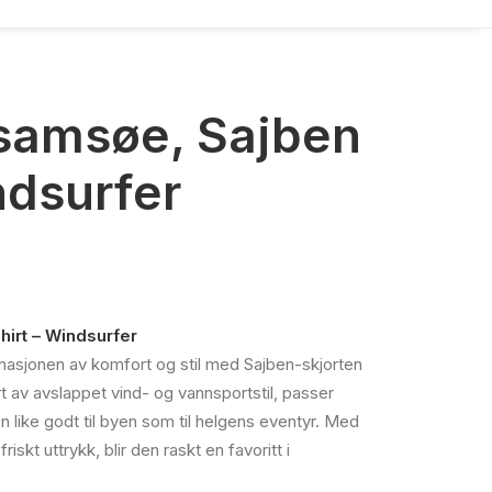
samsøe, Sajben
ndsurfer
rende
irt – Windsurfer
asjonen av komfort og stil med Sajben-skjorten
0kr.
 av avslappet vind- og vannsportstil, passer
like godt til byen som til helgens eventyr. Med
friskt uttrykk, blir den raskt en favoritt i