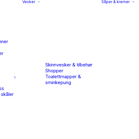
Vesker
Såper & kremer
nner
er
Skinnvesker & tilbehør
Shopper
Toalettmapper &
sminkepung
ss
 skåler