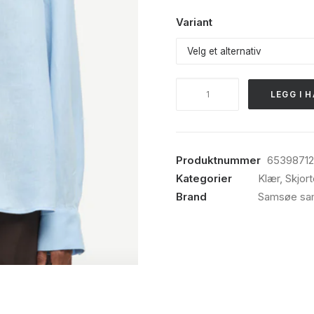
Variant
Samsøe
LEGG I 
samsøe,
Sajben
shirt,
Windsurfer
Produktnummer
6539871
antall
Kategorier
Klær
,
Skjort
Brand
Samsøe sa