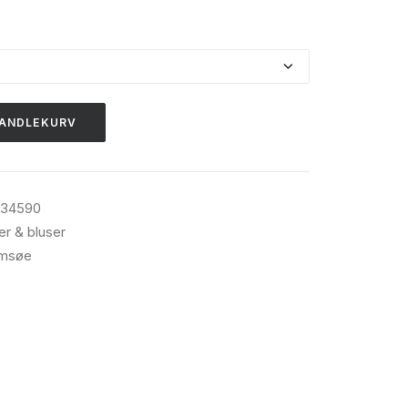
HANDLEKURV
234590
er & bluser
msøe