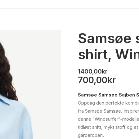
Samsøe 
shirt, Wi
1400,00
kr
Opprinnelig
Nåvæ
700,00
kr
pris
pris
Samsøe Samsøe Sajben Sh
var:
er:
Oppdag den perfekte kombin
1400,00kr.
700,0
fra Samsøe Samsøe. Inspirert
denne “Windsurfer”-modellen 
tidløst snitt, mykt stoff og et 
garderoben.