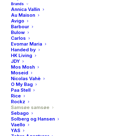
Brands
Annica Vallin
Au Maison
Avigo
Barbour
Samsøe Samsøe, Saella LS
Bulow
Carlos
polo, Bel air
Evomar Maria
Handed by
1400,00
kr
HK Living
JDY
Mos Mosh
Langermet piqué-pologenser med normal passform.
Moseid
Nicolas Vahè
Ribbestrikkede mansjetter. V-hals med polokrage.
O My Bag
Brodert Samsøe Samsøe-logo på brystet.
Paa Stell
Hovedmaterialet er laget av 100 % økologisk bomull.
Rice
Rockz
Samsøe samsøe
Modellen er 175 cm høy og har på seg størrelse S.
Sebago
Solberg og Hansen
Dette produktet inneholder 100 % GOTS-sertifisert
Vaello
økologisk bomull.
YAS