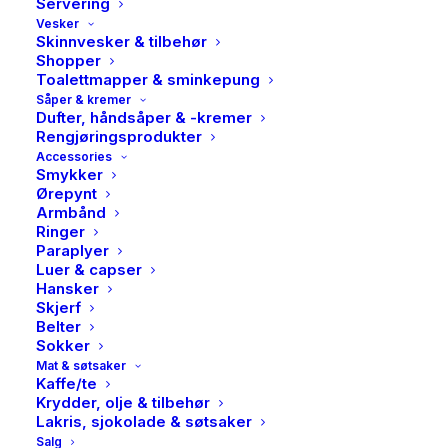
Servering
Vesker
Skinnvesker & tilbehør
Shopper
Toalettmapper & sminkepung
Såper & kremer
Dufter, håndsåper & -kremer
Rengjøringsprodukter
Accessories
Smykker
Ørepynt
Armbånd
Ringer
Paraplyer
Luer & capser
Hansker
Skjerf
Belter
Sokker
Mat & søtsaker
Kaffe/te
Krydder, olje & tilbehør
Lakris, sjokolade & søtsaker
Salg