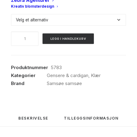
Zebra Agenturer
Kreativ blomsterdesign
Variant
Samsøe
LEGG I HANDLEKURV
Samsøe,
Saella
LS
polo,
Produktnummer
5783
Bel
Kategorier
Gensere & cardigan
,
Klær
air
Brand
Samsøe samsøe
antall
BESKRIVELSE
TILLEGGSINFORMASJON