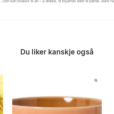
en kan brukes til alt – å drikke, til blyanter eller til piknik. Bar
Du liker kanskje også