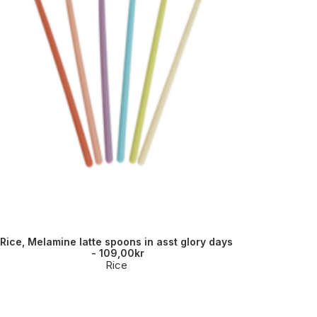
Rice, Melamine latte spoons in asst glory days
Rice, M
109,00
kr
Rice