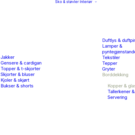
Sko & støvler
Interiør
Duftlys & duftpi
Lamper &
pyntegjenstand
Jakker
Tekstiler
Gensere & cardigan
Tepper
Topper & t-skjorter
Gryter
Skjorter & bluser
Borddekking
Kjoler & skjørt
Bukser & shorts
Kopper & gla
Tallerkener &
Servering