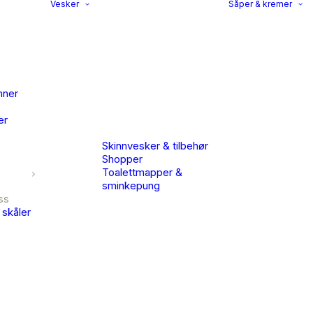
Vesker
Såper & kremer
nner
er
Skinnvesker & tilbehør
Shopper
Toalettmapper &
sminkepung
ss
 skåler