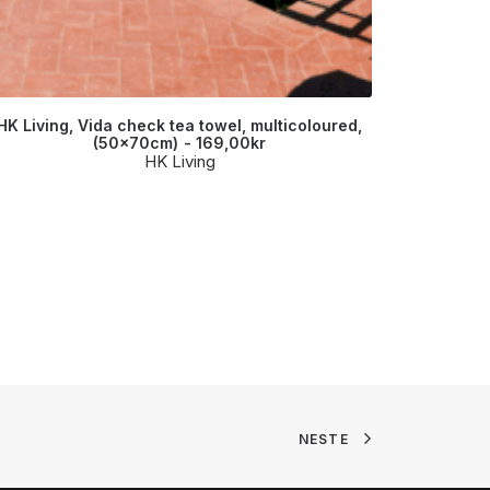
HK Living, Vida check tea towel, multicoloured,
Rice, M
(50x70cm)
169,00
kr
HK Living
NESTE