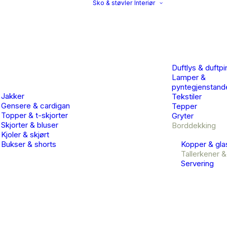
Sko & støvler
Interiør
Duftlys & duftpi
Lamper &
pyntegjenstand
Jakker
Tekstiler
Gensere & cardigan
Tepper
Topper & t-skjorter
Gryter
Skjorter & bluser
Borddekking
Kjoler & skjørt
Bukser & shorts
Kopper & gla
Tallerkener &
Servering