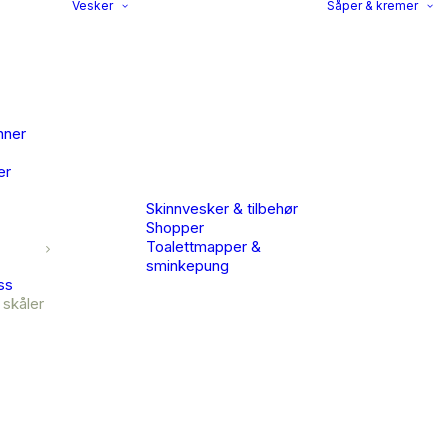
Vesker
Såper & kremer
nner
er
Skinnvesker & tilbehør
Shopper
Toalettmapper &
sminkepung
ss
 skåler