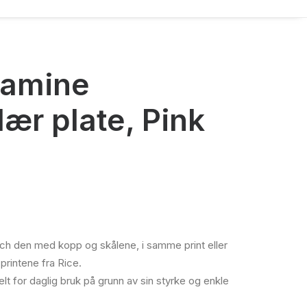
lamine
ær plate, Pink
ende
tch den med kopp og skålene, i samme print eller
rintene fra Rice.
.
elt for daglig bruk på grunn av sin styrke og enkle