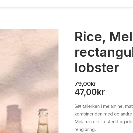
Rice, Me
rectangul
lobster
79,00
kr
Opprinnelig
Nåvær
47,00
kr
pris
pris
Søt tallerken i melamine, ma
var:
er:
kombiner den med de andre p
79,00kr.
47,00kr
Melamin er slitesterkt og ide
rengjøring.