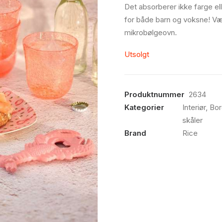
Det absorberer ikke farge el
for både barn og voksne! Væ
mikrobølgeovn.
Utsolgt
Produktnummer
2634
Kategorier
Interiør
,
Bor
skåler
Brand
Rice