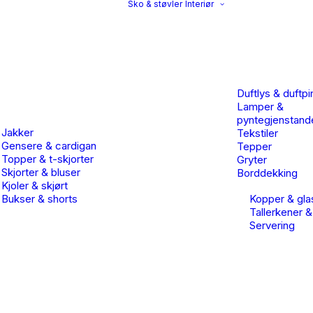
Sko & støvler
Interiør
Duftlys & duftpi
Lamper &
pyntegjenstand
Jakker
Tekstiler
Gensere & cardigan
Tepper
Topper & t-skjorter
Gryter
Skjorter & bluser
Borddekking
Kjoler & skjørt
Bukser & shorts
Kopper & gla
Tallerkener &
Servering