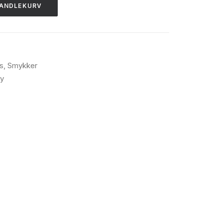
HANDLEKURV
s
,
Smykker
y