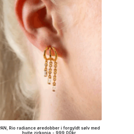
PAN, Rio radiance øredobber i forgyldt sølv med
PAN, Smy
hvite zirkonia
999,00
kr