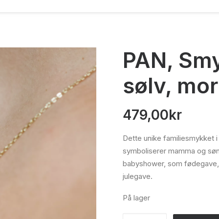
PAN, Smy
sølv, mor
479,00
kr
Dette unike familiesmykket 
symboliserer mamma og sønn
babyshower, som fødegave, 
julegave.
På lager
PAN,