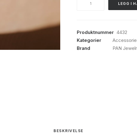
LEGG I 
Smykke
i
forgylt
sølv,
Produktnummer
4432
mor
Kategorier
Accessorie
&
Brand
PAN Jewelr
gutt
antall
BESKRIVELSE