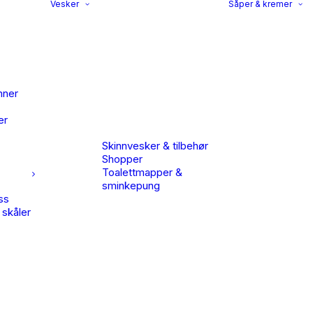
Vesker
Såper & kremer
nner
er
Skinnvesker & tilbehør
Shopper
Toalettmapper &
sminkepung
ss
 skåler