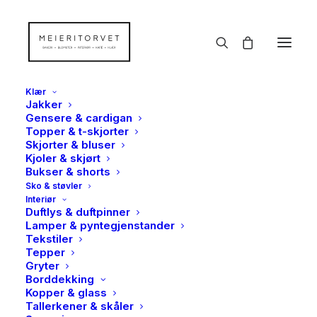
Klær
Jakker
Gensere & cardigan
Topper & t-skjorter
Skjorter & bluser
Kjoler & skjørt
Bukser & shorts
Sko & støvler
Interiør
Duftlys & duftpinner
Lamper & pyntegjenstander
Tekstiler
Tepper
Gryter
Borddekking
Kopper & glass
Tallerkener & skåler