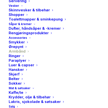
Servering
Vesker
Skinnvesker & tilbehør
Shopper
Toalettmapper & sminkepung
Såper & kremer
Dufter, håndsåper & -kremer
Rengjøringsprodukter
Accessories
PAN, Rio radiance
Smykker
Ørepynt
armbånd i forgylt sølv med
Armbånd
Ringer
hvit zirkonia
Paraplyer
Luer & capser
899,00
kr
Hansker
Skjerf
Belter
Klassisk armbånd i 925 forgylt sølv med en hvit
Sokker
Mat & søtsaker
zirkonia sentersten som prikken over i’en. Armbåndet
Kaffe/te
har en forlenger på 3 cm som gjør at det passer de
Krydder, olje & tilbehør
fleste. Finnes i flere farger.
Lakris, sjokolade & søtsaker
Salg