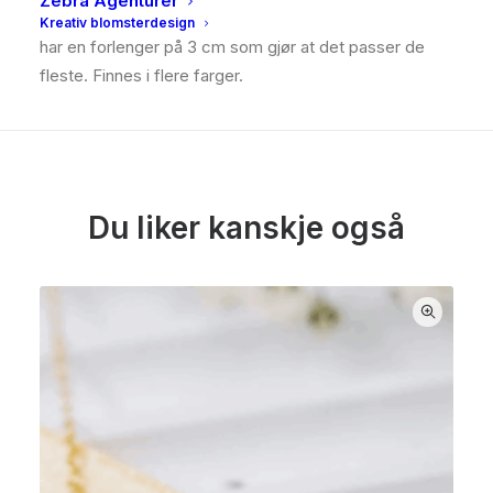
Zebra Agenturer
zirkonia sentersten som prikken over i’en. Armbåndet
Kreativ blomsterdesign
har en forlenger på 3 cm som gjør at det passer de
fleste. Finnes i flere farger.
Du liker kanskje også