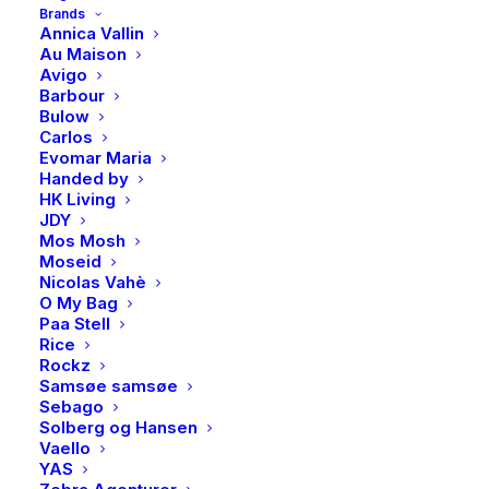
Brands
På lager
Annica Vallin
Au Maison
PAN,
Avigo
LEGG I HANDLEKURV
Rio
Barbour
Bulow
radiance
Carlos
armbånd
Evomar Maria
i
Handed by
Produktnummer
4527
HK Living
forgylt
Kategorier
Accessories
,
Armbånd
JDY
sølv
Brand
PAN Jewelry
Mos Mosh
Moseid
med
Nicolas Vahè
hvit
O My Bag
zirkonia
Paa Stell
Rice
antall
BESKRIVELSE
Rockz
Samsøe samsøe
Sebago
Solberg og Hansen
BESKRIVELSE
Vaello
YAS
Klassisk armbånd i 925 forgylt sølv med en hvit