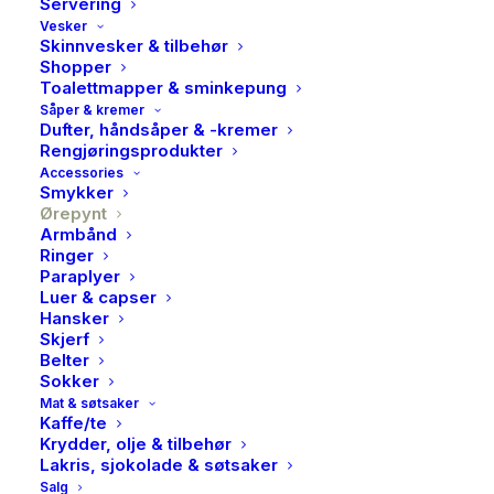
Servering
Vesker
Skinnvesker & tilbehør
Shopper
Toalettmapper & sminkepung
Såper & kremer
PAN, Øreringer i rhodinert
Dufter, håndsåper & -kremer
Rengjøringsprodukter
sølv, d 15 mm, b 2 mm
Accessories
Smykker
Ørepynt
349,00
kr
Armbånd
Ringer
Lekker ørepynt fra Pan.
Paraplyer
Luer & capser
Disse er i rhodinert sølv
Hansker
Hyperallergi vennlig
Skjerf
Belter
Utsolgt
Sokker
Mat & søtsaker
Kaffe/te
Krydder, olje & tilbehør
Lakris, sjokolade & søtsaker
Produktnummer
5102
Salg