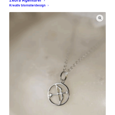
Zebra Agenturer
Kreativ blomsterdesign