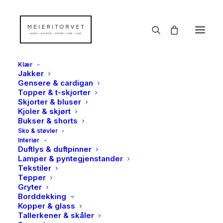
Klær
Jakker
Gensere & cardigan
Topper & t-skjorter
Skjorter & bluser
Kjoler & skjørt
Bukser & shorts
Sko & støvler
Interiør
Duftlys & duftpinner
Lamper & pyntegjenstander
Tekstiler
Tepper
Gryter
Borddekking
Kopper & glass
Tallerkener & skåler