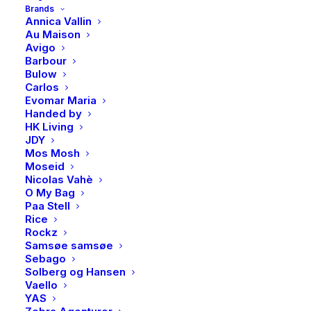
Kategorier
Accessories
,
Ørepynt
Brands
Brand
PAN Jewelry
Annica Vallin
Au Maison
Avigo
Barbour
Bulow
Carlos
Evomar Maria
BESKRIVELSE
Handed by
HK Living
JDY
BESKRIVELSE
Mos Mosh
Moseid
Lekker ørepynt fra Pan.
Nicolas Vahè
O My Bag
Disse er i rhodinert sølv
Paa Stell
Hyperallergi vennlig
Rice
Rockz
Samsøe samsøe
Sebago
Solberg og Hansen
Vaello
YAS
Du liker kanskje også