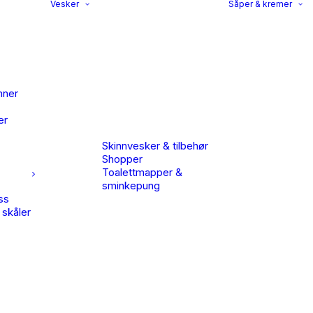
Vesker
Såper & kremer
nner
er
Skinnvesker & tilbehør
Shopper
Toalettmapper &
sminkepung
ss
 skåler