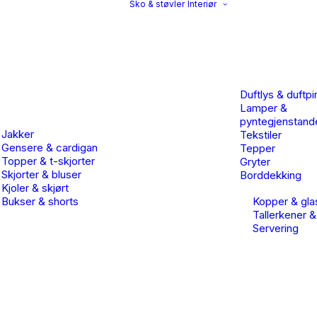
Sko & støvler
Interiør
Duftlys & duftpi
Lamper &
pyntegjenstand
Jakker
Tekstiler
Gensere & cardigan
Tepper
Topper & t-skjorter
Gryter
Skjorter & bluser
Borddekking
Kjoler & skjørt
Bukser & shorts
Kopper & gla
Tallerkener &
Servering