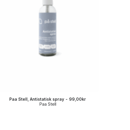
Paa Stell, Antistatisk spray
99,00
kr
MDW,
Paa Stell