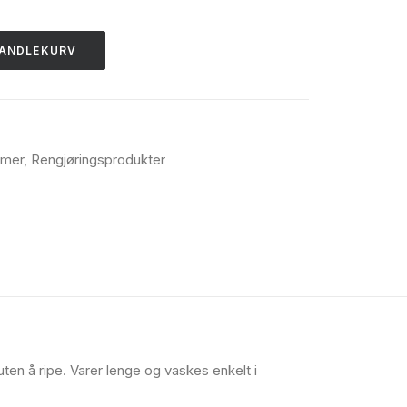
HANDLEKURV
emer
,
Rengjøringsprodukter
en å ripe. Varer lenge og vaskes enkelt i