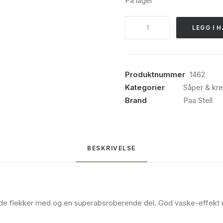
På lager
Paa
LEGG I 
Stell,
Universal
svamp
2
Produktnummer
1462
pk
Kategorier
Såper & kr
antall
Brand
Paa Stell
BESKRIVELSE
de flekker med og en superabsroberende del. God vaske-effekt ut