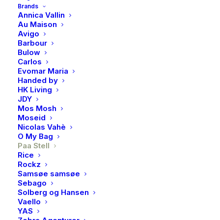
Brands
Annica Vallin
Superabsorberende – tar opp opptil 15 ganger sin egen
Au Maison
Avigo
vekt
Barbour
100 % komposterbar
Bulow
Laget av 70 % cellulose (fra FSC-sertifisert skog) og
Carlos
Evomar Maria
30 % bomull (fra restproduksjon)
Handed by
Vaskbar i både oppvaskmaskin og vaskemaskin (opp
HK Living
til 90 °C)
JDY
Mos Mosh
Håndprintet med miljøvennlig farge
Moseid
Produsert i Sverige
Nicolas Vahè
O My Bag
Størrelse: 17 x 20 cm
Paa Stell
Rice
På lager
Rockz
Samsøe samsøe
Paa
Sebago
LEGG I HANDLEKURV
Stell,
Solberg og Hansen
Vaello
Superklut
YAS
2pk