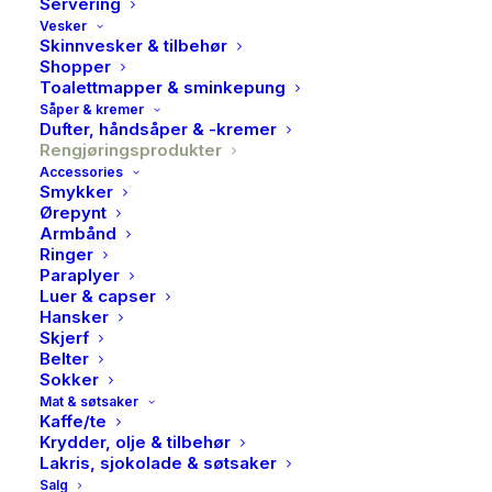
Servering
Vesker
Skinnvesker & tilbehør
Shopper
Toalettmapper & sminkepung
Såper & kremer
Dufter, håndsåper & -kremer
Rengjøringsprodukter
Accessories
Smykker
Ørepynt
Armbånd
Ringer
Paraplyer
Luer & capser
Hansker
Paa Stell, Superklut 2pk
Skjerf
Belter
89,00
kr
Sokker
Mat & søtsaker
Kaffe/te
På Stell Superklut 2pk
er et miljøvennlig og effektivt
Krydder, olje & tilbehør
Lakris, sjokolade & søtsaker
rengjøringsprodukt, perfekt til både flekkfjerning og
Salg
generell rengjøring. Her er en oversikt: