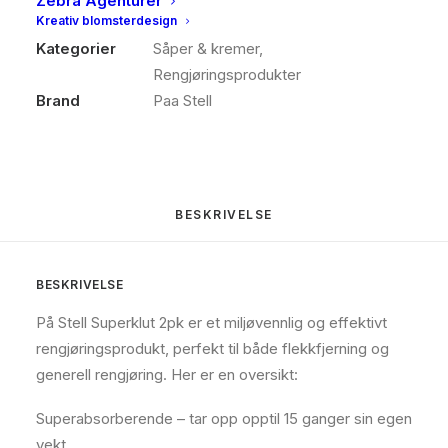
Zebra Agenturer
antall
Kreativ blomsterdesign
Produktnummer
151
Kategorier
Såper & kremer
,
Rengjøringsprodukter
Brand
Paa Stell
BESKRIVELSE
BESKRIVELSE
På Stell Superklut 2pk
er et miljøvennlig og effektivt
rengjøringsprodukt, perfekt til både flekkfjerning og
generell rengjøring. Her er en oversikt:
Superabsorberende – tar opp opptil 15 ganger sin egen
vekt