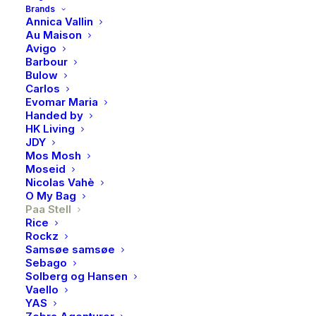
Brands
Annica Vallin
Unngå unødvendig mikroplast og tørk oppvask eller
Au Maison
andre fuktige overflater med kjøkkenhåndkler i flott
Avigo
design og naturlige kvaliteter.
Barbour
Bulow
Carlos
På lager
Evomar Maria
Handed by
Paa
HK Living
LEGG I HANDLEKURV
Stell,
JDY
Mos Mosh
Kjøkkenhåndkle,
Moseid
2stk
Nicolas Vahè
antall
O My Bag
Produktnummer
4920
Paa Stell
Kategorier
Såper & kremer
,
Rice
Rengjøringsprodukter
Rockz
Samsøe samsøe
Brand
Paa Stell
Sebago
Solberg og Hansen
Vaello
YAS