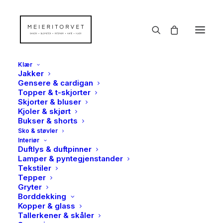
Klær
Jakker
Gensere & cardigan
Topper & t-skjorter
Skjorter & bluser
Kjoler & skjørt
Bukser & shorts
Sko & støvler
Interiør
Duftlys & duftpinner
Lamper & pyntegjenstander
Tekstiler
Tepper
Gryter
Borddekking
Kopper & glass
Tallerkener & skåler