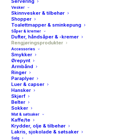
Servering
Vesker
Skinnvesker & tilbehør
Shopper
Toalettmapper & sminkepung
Paa Stell, Kjøkkenhåndkle,
Såper & kremer
Dufter, håndsåper & -kremer
2stk
Rengjøringsprodukter
Accessories
249,00
kr
Smykker
Ørepynt
Armbånd
På Stell x Others
Ringer
Paraplyer
Luer & capser
Hansker
Praktiske og flotte kjøkkenhåndklær laget i
Skjerf
Bangladesh.
Belter
Sokker
Hvert kjøkkenhåndkle er 60×40 cm, og kommer i
Mat & søtsaker
Kaffe/te
praktisk 2pk i hvit og grønn.
Krydder, olje & tilbehør
Med en praktisk hempe på baksiden slik at de er enkle
Lakris, sjokolade & søtsaker
å henge opp på en knagg.
Salg