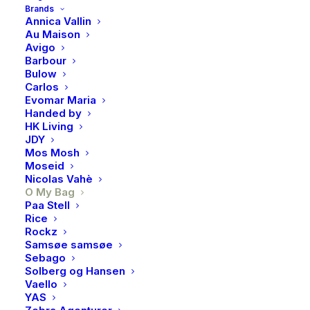
Brands
Orange/red/black
Annica Vallin
Au Maison
Avigo
549,00
kr
Barbour
Bulow
Carlos
Et statement-plagg kan ofte løfte et antrekk fra fint til
Evomar Maria
fantastisk. Vår livlige stropp i oransje og rødt kan
Handed by
umiddelbart forvandle et nedtonet uttrykk til et
HK Living
JDY
minneverdig motemoment. Den oransje fargen passer
Mos Mosh
perfekt sammen med de sorte skinndetaljene. Alle O
Moseid
Nicolas Vahè
My Bag-vesker med avtakbar stropp kan styles med
O My Bag
den stripete webbing-stroppen.
Paa Stell
Rice
Antikk messingbeslag
Rockz
Samsøe samsøe
Avtakbar og justerbar stropp
Sebago
GOTS-sertifisert resirkulert bomull
Solberg og Hansen
Vaello
Vekt: 200 g
YAS