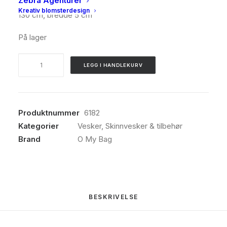
Zebra Agenturer
Mål på stropp: Justerbar – lengde min. 86 cm / maks.
Kreativ blomsterdesign
130 cm, bredde 5 cm
På lager
O
LEGG I HANDLEKURV
My
Bag,
Webbing
strap,
Produktnummer
6182
Orange/red/black
Kategorier
Vesker
,
Skinnvesker & tilbehør
antall
Brand
O My Bag
BESKRIVELSE