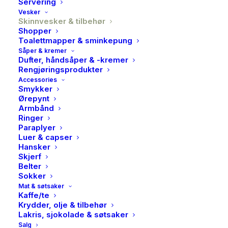
Servering
Vesker
Skinnvesker & tilbehør
Shopper
Toalettmapper & sminkepung
Såper & kremer
Dufter, håndsåper & -kremer
Rengjøringsprodukter
Accessories
Smykker
Ørepynt
Armbånd
Ringer
Paraplyer
Luer & capser
Hansker
Skjerf
Belter
Sokker
Mat & søtsaker
Kaffe/te
Krydder, olje & tilbehør
Lakris, sjokolade & søtsaker
O My Bag, Webbing strap,
Salg