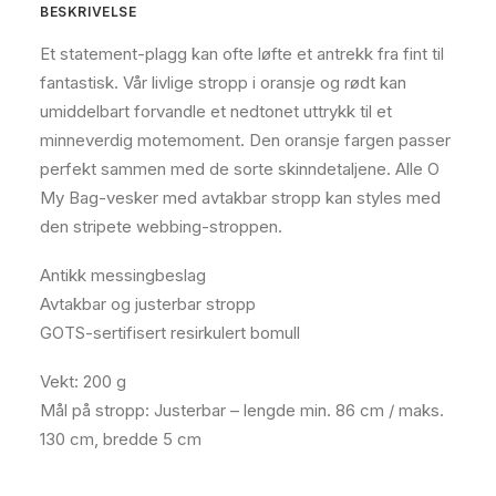
BESKRIVELSE
Et statement-plagg kan ofte løfte et antrekk fra fint til
fantastisk. Vår livlige stropp i oransje og rødt kan
umiddelbart forvandle et nedtonet uttrykk til et
minneverdig motemoment. Den oransje fargen passer
perfekt sammen med de sorte skinndetaljene. Alle O
My Bag-vesker med avtakbar stropp kan styles med
den stripete webbing-stroppen.
Antikk messingbeslag
Avtakbar og justerbar stropp
GOTS-sertifisert resirkulert bomull
Vekt: 200 g
Mål på stropp: Justerbar – lengde min. 86 cm / maks.
130 cm, bredde 5 cm