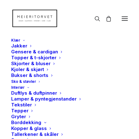
Klær
Jakker
Gensere & cardigan
Topper & t-skjorter
Skjorter & bluser
Kjoler & skjørt
Bukser & shorts
Sko & støvler
Interiør
Duftlys & duftpinner
Lamper & pyntegjenstander
Tekstiler
Tepper
Gryter
Borddekking
Kopper & glass
Tallerkener & skåler