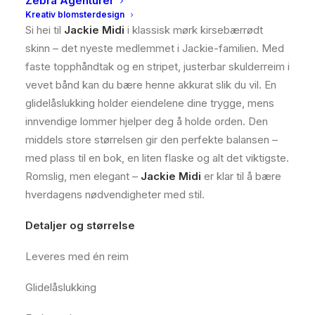
Zebra Agenturer
Kreativ blomsterdesign
Si hei til
Jackie Midi
i klassisk mørk kirsebærrødt
skinn – det nyeste medlemmet i Jackie-familien. Med
faste topphåndtak og en stripet, justerbar skulderreim i
vevet bånd kan du bære henne akkurat slik du vil. En
glidelåslukking holder eiendelene dine trygge, mens
innvendige lommer hjelper deg å holde orden. Den
middels store størrelsen gir den perfekte balansen –
med plass til en bok, en liten flaske og alt det viktigste.
Romslig, men elegant –
Jackie Midi
er klar til å bære
hverdagens nødvendigheter med stil.
Detaljer og størrelse
Leveres med én reim
Glidelåslukking