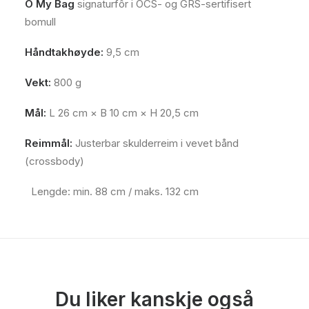
O My Bag
signaturfôr i OCS- og GRS-sertifisert
bomull
Håndtakhøyde:
9,5 cm
Vekt:
800 g
Mål:
L 26 cm × B 10 cm × H 20,5 cm
Reimmål:
Justerbar skulderreim i vevet bånd
(crossbody)
Lengde: min. 88 cm / maks. 132 cm
Du liker kanskje også