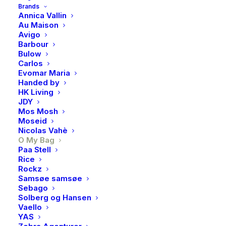
Brands
Annica Vallin
Au Maison
Avigo
Barbour
Bulow
Carlos
Evomar Maria
Handed by
HK Living
JDY
Mos Mosh
Moseid
Nicolas Vahè
O My Bag
Paa Stell
O My Bag, Jackie midi,
Rice
Rockz
Dark cherry classic
Samsøe samsøe
Sebago
leather
Solberg og Hansen
Vaello
YAS
3999,00
kr