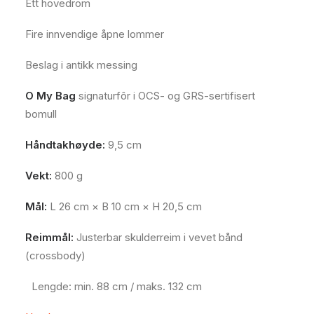
Ett hovedrom
Fire innvendige åpne lommer
Beslag i antikk messing
O My Bag
signaturfôr i OCS- og GRS-sertifisert
bomull
Håndtakhøyde:
9,5 cm
Vekt:
800 g
Mål:
L 26 cm × B 10 cm × H 20,5 cm
Reimmål:
Justerbar skulderreim i vevet bånd
(crossbody)
Lengde: min. 88 cm / maks. 132 cm