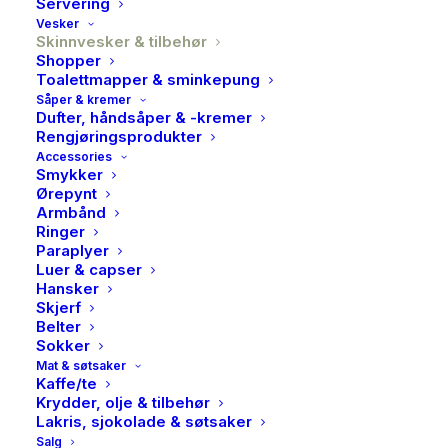
Servering
Vesker
Skinnvesker & tilbehør
Shopper
Toalettmapper & sminkepung
Såper & kremer
Dufter, håndsåper & -kremer
Rengjøringsprodukter
Accessories
Smykker
Ørepynt
Armbånd
Ringer
Paraplyer
Luer & capser
Hansker
Skjerf
Belter
Sokker
Mat & søtsaker
Kaffe/te
Krydder, olje & tilbehør
Lakris, sjokolade & søtsaker
Salg