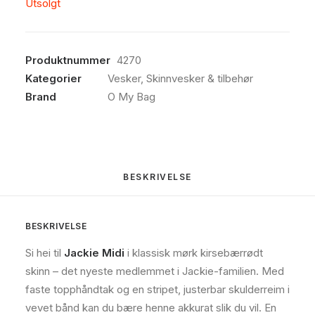
Utsolgt
Produktnummer
4270
Kategorier
Vesker
,
Skinnvesker & tilbehør
Brand
O My Bag
BESKRIVELSE
BESKRIVELSE
Si hei til
Jackie Midi
i klassisk mørk kirsebærrødt
skinn – det nyeste medlemmet i Jackie-familien. Med
faste topphåndtak og en stripet, justerbar skulderreim i
vevet bånd kan du bære henne akkurat slik du vil. En