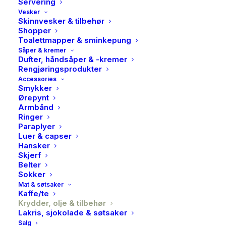
Servering
Vesker
Skinnvesker & tilbehør
Shopper
Toalettmapper & sminkepung
Såper & kremer
Dufter, håndsåper & -kremer
Rengjøringsprodukter
Accessories
Smykker
Ørepynt
Armbånd
Ringer
Paraplyer
Luer & capser
Hansker
Skjerf
Belter
Sokker
Mat & søtsaker
Kaffe/te
Nicolas Vahe, Soya sauce
Krydder, olje & tilbehør
Lakris, sjokolade & søtsaker
Salg