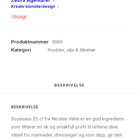
Zebra Agenturer
soyasausen fra Nicolas Vahé det ideelle valget.
Kreativ blomsterdesign
Utsolgt
Produktnummer
3669
Kategori
Krydder, olje & tilbehør
BESKRIVELSE
BESKRIVELSE
Soyasaus 25 cl fra Nicolas Vahé er en god ingrediens
som tilfører en rik og smakfull profil til rettene dine.
Ideell for marinader, dressinger og som dipp, gir den