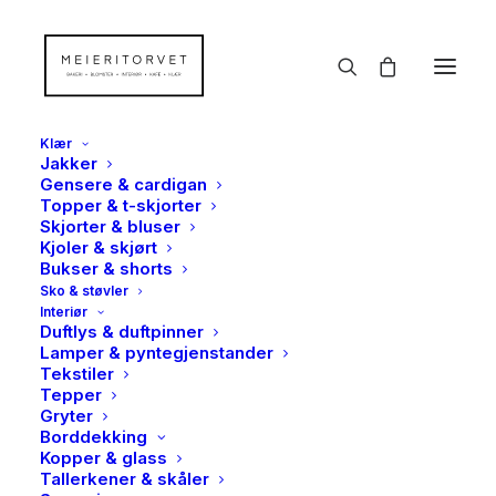
Klær
Jakker
Gensere & cardigan
Topper & t-skjorter
Skjorter & bluser
Kjoler & skjørt
Bukser & shorts
Sko & støvler
Interiør
Duftlys & duftpinner
Lamper & pyntegjenstander
Tekstiler
Tepper
Gryter
Borddekking
Kopper & glass
Tallerkener & skåler