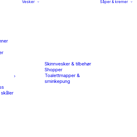
Vesker
Såper & kremer
nner
er
Skinnvesker & tilbehør
Shopper
Toalettmapper &
sminkepung
ss
 skåler