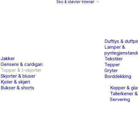
Sko & støvler
Interiør
Duftlys & duftpi
Lamper &
pyntegjenstand
Jakker
Tekstiler
Gensere & cardigan
Tepper
Topper & t-skjorter
Gryter
Skjorter & bluser
Borddekking
Kjoler & skjørt
Bukser & shorts
Kopper & gla
Tallerkener &
Servering