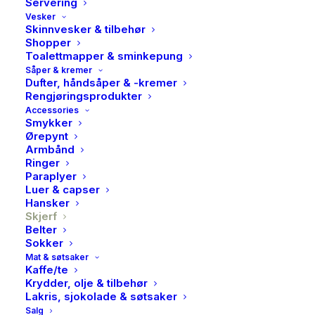
Servering
Vesker
Skinnvesker & tilbehør
Shopper
Toalettmapper & sminkepung
Såper & kremer
Dufter, håndsåper & -kremer
Rengjøringsprodukter
Accessories
Smykker
Ørepynt
Armbånd
Ringer
Paraplyer
Luer & capser
Mos Mosh, Orchid scarf,
Hansker
Skjerf
Brunnera blue
Belter
Sokker
Mat & søtsaker
449,00
kr
Kaffe/te
Krydder, olje & tilbehør
Lakris, sjokolade & søtsaker
Superflott viskoseskjerf fra MosMosh.
Salg