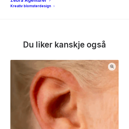
Zebra Agenturer
100% Viskose
Kreativ blomsterdesign
Du liker kanskje også