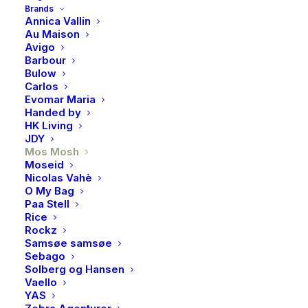
Brands
100% Viskose
Annica Vallin
Au Maison
Utsolgt
Avigo
Barbour
Bulow
Carlos
Evomar Maria
Produktnummer
5493
Handed by
Kategorier
Accessories
,
Skjerf
HK Living
Brand
Mos Mosh
JDY
Mos Mosh
Moseid
Nicolas Vahè
O My Bag
Paa Stell
BESKRIVELSE
Rice
Rockz
Samsøe samsøe
Sebago
BESKRIVELSE
Solberg og Hansen
Vaello
Superflott viskoseskjerf fra MosMosh.
YAS