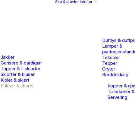
Sko & støvler
Interiør
Duftlys & duftpi
Lamper &
pyntegjenstand
Jakker
Tekstiler
Gensere & cardigan
Tepper
Topper & t-skjorter
Gryter
Skjorter & bluser
Borddekking
Kjoler & skjørt
Bukser & shorts
Kopper & gla
Tallerkener &
Servering