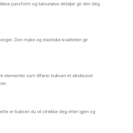
dløse passform og luksuriøse detaljer gir den deg
onger. Den myke og elastiske kvaliteten gir
ve elementer som tilfører buksen et eksklusivt
per.
ette er buksen du vil strekke deg etter igjen og