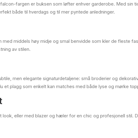
 falcon-fargen er buksen som løfter enhver garderobe. Med sin ti
erfekt både til hverdags og til mer pyntede anledninger.
m med middels høy midje og smal benvidde som kler de fleste fas
ning av stilen.
subtile, men elegante signaturdetaljene: små broderier og dekorati
år du et plagg som enkelt kan matches med både lyse og mørke top
t
look, eller med blazer og hæler for en chic og profesjonell stil. D