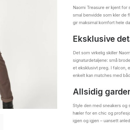
Naomi Treasure er kjent for
smal benvidde som kler de f
gir maksimal komfort hele da
Eksklusive det
Det som virkelig skiller Naom
signaturdetaljene: små brode
et eksklusivt preg. I falcon,
enkelt kan matches med båd
Allsidig garde
Style den med sneakers og st
hæler for en chic og profesjo
igjen og igjen – uansett anle