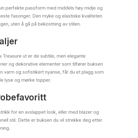
 sin perfekte passform med middels høy midje og
leste fasonger. Den myke og elastiske kvaliteten
gen, uten å gå på bekostning av stilen.
aljer
i Treasure ut er de subtile, men elegante
rier og dekorative elementer som tilfører buksen
 en varm og sofistikert nyanse, får du et plagg som
e lyse og mørke topper.
robefavoritt
rikk for en avslappet look, eller med blazer og
nell stil. Dette er buksen du vil strekke deg etter
dning.