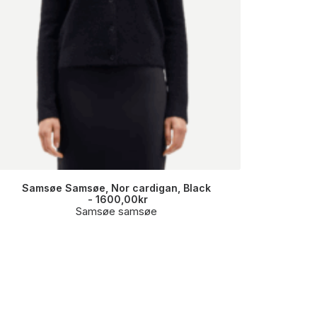
Samsøe Samsøe, Nor cardigan, Black
Sams
1600,00
kr
Samsøe samsøe