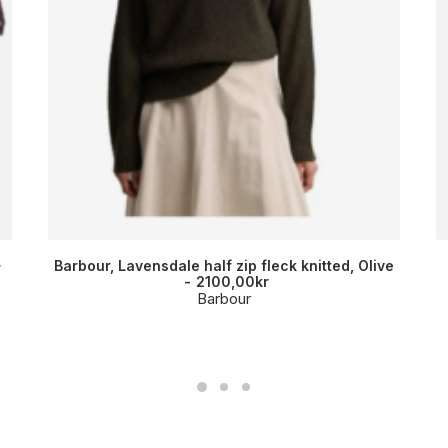
Barbour, Lavensdale half zip fleck knitted, Olive
r
2100,00
kr
Barbour