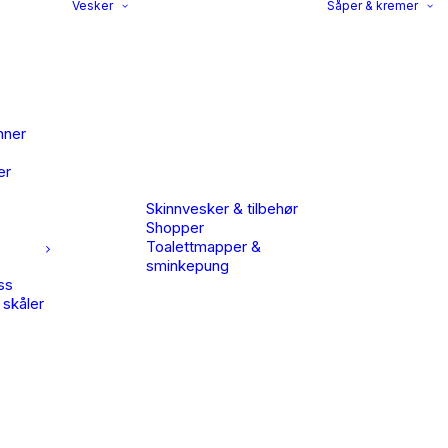
Vesker
Såper & kremer
nner
er
Skinnvesker & tilbehør
Shopper
Toalettmapper &
sminkepung
ss
 skåler