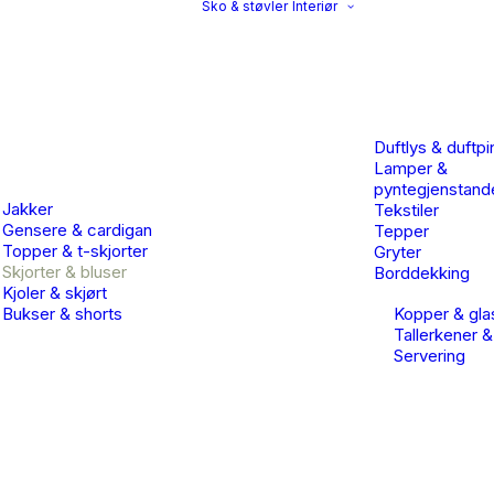
Sko & støvler
Interiør
Duftlys & duftpi
Lamper &
pyntegjenstand
Jakker
Tekstiler
Gensere & cardigan
Tepper
Topper & t-skjorter
Gryter
Skjorter & bluser
Borddekking
Kjoler & skjørt
Bukser & shorts
Kopper & gla
Tallerkener &
Servering