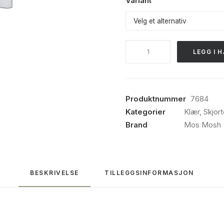
Variant
Mos
LEGG I 
Mosh,
Martina
linen
shirt,
Produktnummer
7684
White
Kategorier
Klær
,
Skjort
antall
Brand
Mos Mosh
BESKRIVELSE
TILLEGGSINFORMASJON