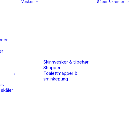
Vesker
Såper & kremer
nner
er
Skinnvesker & tilbehør
Shopper
Toalettmapper &
sminkepung
ss
 skåler