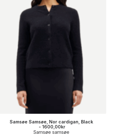
Samsøe Samsøe, Nor cardigan, Black
Sams
1600,00
kr
Samsøe samsøe