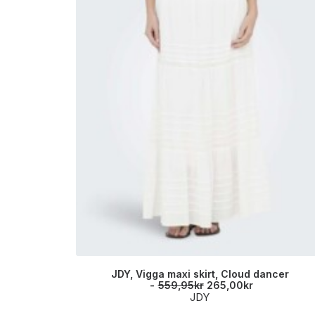
JDY, Vigga maxi skirt, Cloud dancer
O
N
559,95
kr
265,00
kr
p
å
JDY
p
v