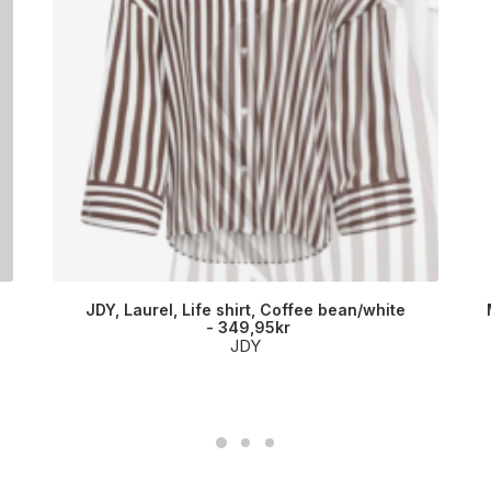
JDY, Laurel, Life shirt, Coffee bean/white
349,95
kr
JDY