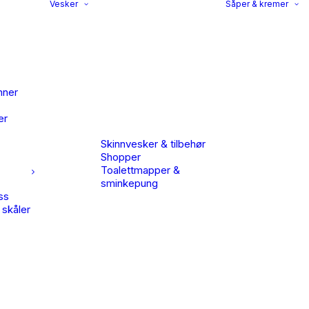
Vesker
Såper & kremer
nner
er
Skinnvesker & tilbehør
Shopper
Toalettmapper &
sminkepung
ss
 skåler