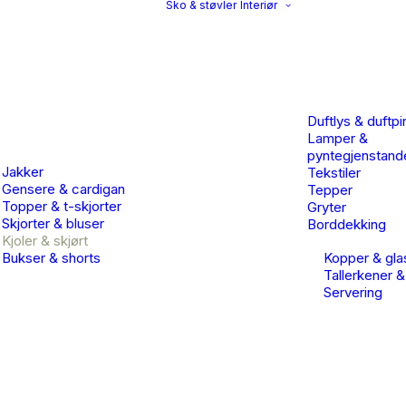
Sko & støvler
Interiør
Duftlys & duftpi
Lamper &
pyntegjenstand
Jakker
Tekstiler
Gensere & cardigan
Tepper
Topper & t-skjorter
Gryter
Skjorter & bluser
Borddekking
Kjoler & skjørt
Bukser & shorts
Kopper & gla
Tallerkener &
Servering