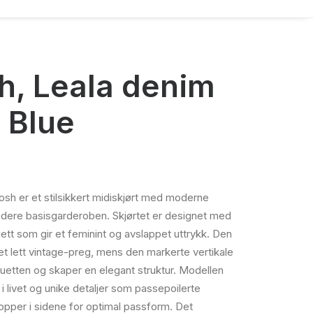
, Leala denim
d Blue
sh er et stilsikkert midiskjørt med moderne
radere basisgarderoben. Skjørtet er designet med
ett som gir et feminint og avslappet uttrykk. Den
t lett vintage-preg, mens den markerte vertikale
huetten og skaper en elegant struktur. Modellen
i livet og unike detaljer som passepoilerte
opper i sidene for optimal passform. Det