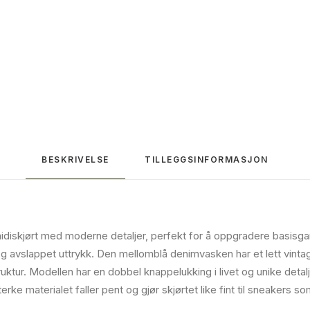
BESKRIVELSE
TILLEGGSINFORMASJON
 midiskjørt med moderne detaljer, perfekt for å oppgradere basisg
t og avslappet uttrykk. Den mellomblå denimvasken har et lett vin
truktur. Modellen har en dobbel knappelukking i livet og unike det
rke materialet faller pent og gjør skjørtet like fint til sneakers som