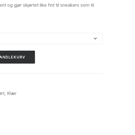
ent og gjør skjørtet like fint til sneakers som til
HANDLEKURV
ørt
,
Klær