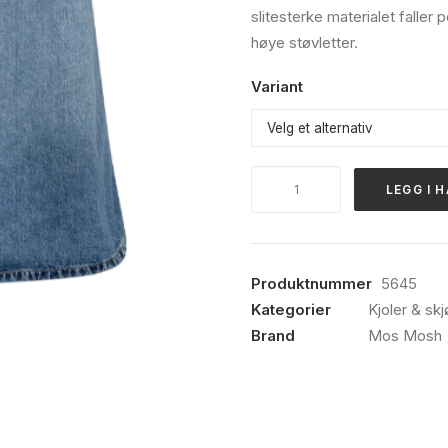
slitesterke materialet faller p
høye støvletter.
Variant
Mos
LEGG I 
Mosh,
Leala
denim
skirt,
Produktnummer
5645
Mid
Kategorier
Kjoler & skj
Blue
Brand
Mos Mosh
antall