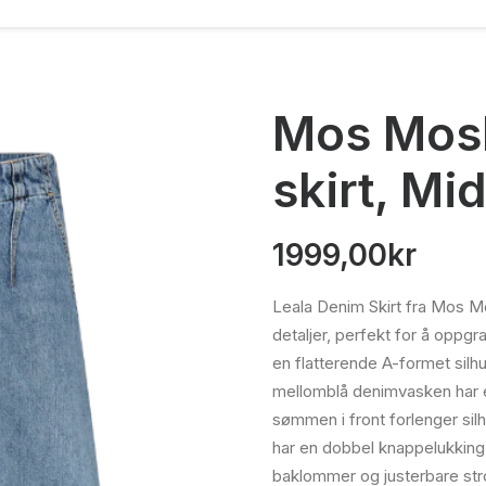
Mos Mosh
skirt, Mi
1999,00
kr
Leala Denim Skirt fra Mos Mo
detaljer, perfekt for å oppg
en flatterende A-formet silhu
mellomblå denimvasken har e
sømmen i front forlenger sil
har en dobbel knappelukking 
baklommer og justerbare str