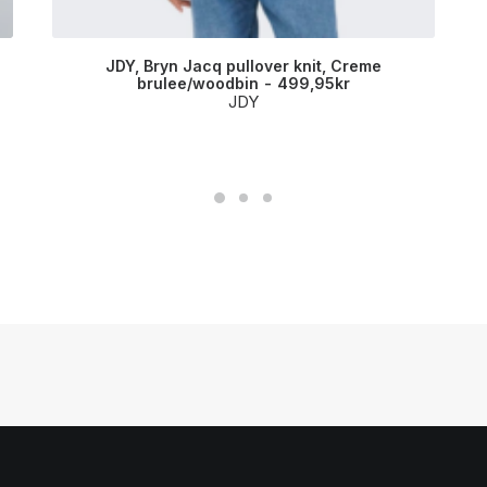
JDY, Bryn Jacq pullover knit, Creme
brulee/woodbin
499,95
kr
JDY