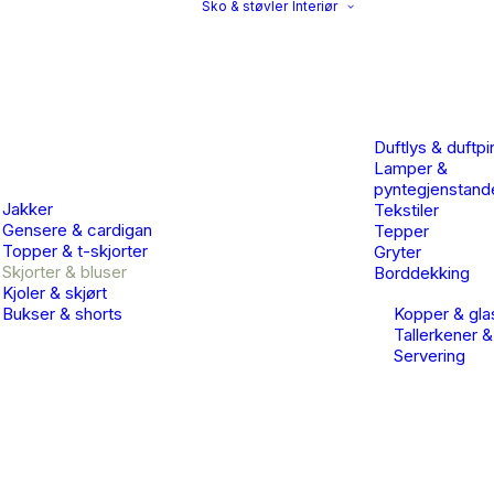
Sko & støvler
Interiør
Duftlys & duftpi
Lamper &
pyntegjenstand
Jakker
Tekstiler
Gensere & cardigan
Tepper
Topper & t-skjorter
Gryter
Skjorter & bluser
Borddekking
Kjoler & skjørt
Bukser & shorts
Kopper & gla
Tallerkener &
Servering