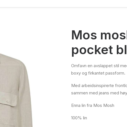
Mos mosh
pocket b
Omfavn en avslappet stil med
boxy og firkantet passform.
Med arbeidsinspirerte front
sammen med jeans med høyt l
Enna lin fra Mos Mosh
100% lin