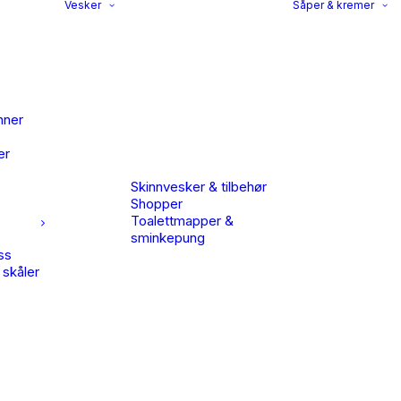
Vesker
Såper & kremer
nner
er
Skinnvesker & tilbehør
Shopper
Toalettmapper &
sminkepung
ss
 skåler